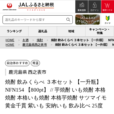
新規登録
ログイン
寄附リスト
ガイド
キャンペーン・
ランキング
返礼品
地域
特集
HOME
お酒
焼酎
焼酎 飲みくらべ ３本セット 【一升瓶】 NFN1
HOME
鹿児島県西之表市
焼酎 飲みくらべ ３本セット 【一升瓶】 NFN
自治体おすすめ
常温
鹿児島県 西之表市
焼酎 飲みくらべ ３本セット 【一升瓶】
NFN154 【800pt】 // 芋焼酎 いも焼酎 本格
焼酎 本格いも焼酎 本格芋焼酎 サツマイモ
黄金千貫 紫いも 安納いも 飲み比べ 25度