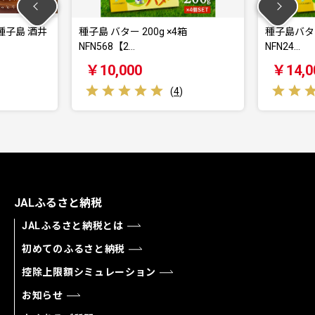
 バター 200g ×4箱
種子島バター 200ｇ×6箱 セット
568【2…
NFN24…
0,000
￥14,000
(
4
)
(
4
)
JALふるさと納税
JALふるさと納税とは
初めてのふるさと納税
控除上限額シミュレーション
お知らせ