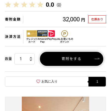
0.0
(
0
)
32,000
寄附金額
在庫あり
円
決済方法
数量
寄附をする
お気に入り
1