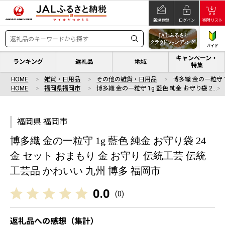
新規登録
ログイン
寄附リスト
ガイド
キャンペーン・
ランキング
返礼品
地域
特集
HOME
雑貨・日用品
その他の雑貨・日用品
博多織 金の一粒守 1
HOME
福岡県福岡市
博多織 金の一粒守 1g 藍色 純金 お守り袋 2…
福岡県 福岡市
博多織 金の一粒守 1g 藍色 純金 お守り袋 24
金 セット おまもり 金 お守り 伝統工芸 伝統
工芸品 かわいい 九州 博多 福岡市
0.0
(
0
)
返礼品への感想（集計）