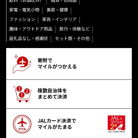
飲料（お酒以外）
雑貨・日用品
家電・電気小物
美容・健康
ファッション
家具・インテリア
趣味・アウトドア用品
旅行・体験など
返礼品なし・感謝状
セット類・その他
寄附で
マイルがつかえる
複数自治体を
まとめて決済
JALカード決済で
マイルがたまる