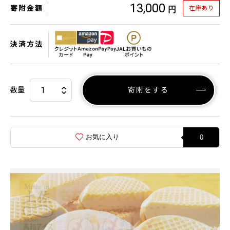
13,000
寄附金額
在庫あり
円
決済方法
数量
寄附をする
お気に入り
0