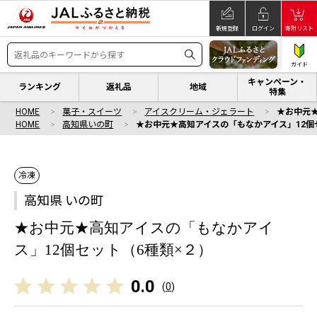
新規登録
ログイン
寄附リスト
ガイド
キャンペーン・
ランキング
返礼品
地域
特集
HOME
菓子・スイーツ
アイスクリーム・ジェラート
★お中元★
HOME
高知県いの町
★お中元★高知アイスの「もなかアイス」12個
冷凍
高知県 いの町
★お中元★高知アイスの「もなかアイ
ス」12個セット（6種類×２）
0.0
(
0
)