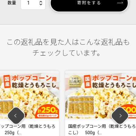
数量
寄附をする
この返礼品を見た人はこんな返礼品も
チェックしています。
乾燥とうもろ
国産ポップコーン用（乾燥とうもろ
焼き菓子詰め
こし） 500g（…
bonh…