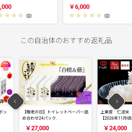
￥6,000
￥32,
)
(
0
)
この自治体のおすすめ返礼品
レットペーパー詰
上東産 仁淀米 香り米なし
上東
…
【2026年11月頃から…
【20
￥24,000
￥2