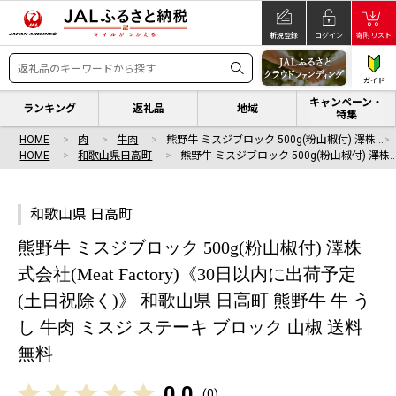
新規登録
ログイン
寄附リスト
ガイド
キャンペーン・
ランキング
返礼品
地域
特集
HOME
肉
牛肉
熊野牛 ミスジブロック 500g(粉山椒付) 澤株…
HOME
和歌山県日高町
熊野牛 ミスジブロック 500g(粉山椒付) 澤株
和歌山県 日高町
熊野牛 ミスジブロック 500g(粉山椒付) 澤株
式会社(Meat Factory)《30日以内に出荷予定
(土日祝除く)》 和歌山県 日高町 熊野牛 牛 う
し 牛肉 ミスジ ステーキ ブロック 山椒 送料
無料
0.0
(
0
)