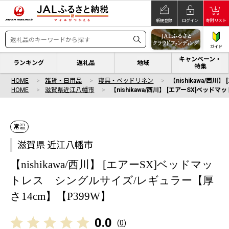
新規登録
ログイン
寄附リスト
ガイド
キャンペーン・
ランキング
返礼品
地域
特集
HOME
雑貨・日用品
寝具・ベッドリネン
【nishikawa/西
HOME
滋賀県近江八幡市
【nishikawa/西川】 [エアーSX]ベッ
常温
滋賀県 近江八幡市
【nishikawa/西川】 [エアーSX]ベッドマッ
トレス シングルサイズ/レギュラー【厚
さ14cm】【P399W】
0.0
(
0
)