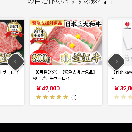
この自治体のおすすめ返礼品
発送分】【緊急支援対象品】
【 nishikawa/西川 】New 医師がす
江牛サーロイ…
す…
,000
￥32,000
(
1
)
(
0
)