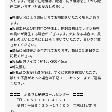
入ります。電話で在宅確認、配達に伺う確認をしてから配
達に伺います（対面受渡しのみ）。
■在庫状況によりお届けまでお時間をいただく場合があり
ます。
■製造工程及び原材料の特性上、開封当初はウレタン特有
の臭いが発生する場合がございます。気になる場合は、風
通しのよいところにしばらく置いていただき、臭いを発散
させてください。
■商品に保証書が添付されております、商品ご到着日をご
記載ください。
■製品梱包サイズ：約100×200×15㎝
■軒先渡し
■返礼品のお受け取り後は、すぐに状態を確認いただき、
誤りや不良があった場合は下記コールセンターまでご連絡
ください。
〓〓〓 ふるさと納税コールセンター 〓〓〓
TEL：０５７０−０３−４１２９
受付：平日９：３０～１７：００ 年末は12/31ま
で。