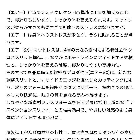
〔エアー〕は点で支えるウレタン凹凸構造に工夫を加えること
で、寝返りもしやすく、しっかり体を支えてくれます。マットレ
スが柔らかすぎても硬すぎても体へのストレスになりますが、
〔エアー〕は身体へのストレスが少なく、ラクに眠れることが判
ります。
［エアーSX］マットレスは、4層の異なる素材による特殊立体ク
ロススリット構造。しなやかにボディラインにフィットする柔軟
性と、しっかり体を支える硬度、寝返りしやすい高弾力性。
そのすべてを兼ね備えた緻密なプロダクト[エアーSX]は、新たな
調整スリットと、両サイドのエッジを強化したカッティングによ
り、眠りのフォームを繊細かつタフにサポート。横向きでの寝心
地もより快適に、眠りの質を更なる高みへ導きます。
しなやかな新素材フレスフォームをトップ層に採用。新たな「サ
スペンションスリット」との相乗効果で、やさしい触感のより身
体にフィットする寝心地に。
※製造工程及び原材料の特性上、開封当初はウレタン特有の臭い