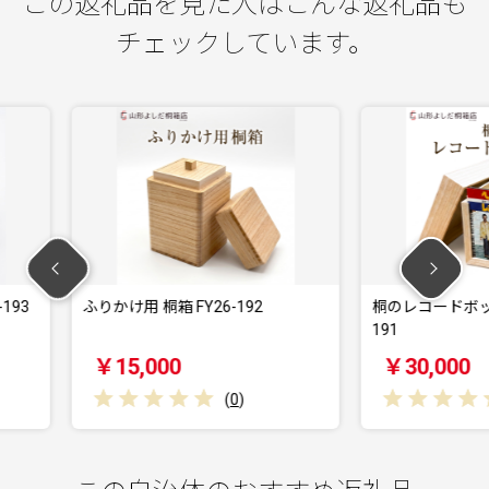
この返礼品を見た人はこんな返礼品も
チェックしています。
6-192
桐のレコードボックス(EP用) FY26-
桐のレ
191
190
￥30,000
￥5
(
0
)
(
0
)