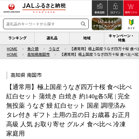
新規登録
ログイン
寄附リスト
ガイド
キャンペーン・
ランキング
返礼品
地域
特集
HOME
魚介類
うなぎ
【通常用】極上国産うなぎ四万十桜 食べ
HOME
高知県南国市
【通常用】極上国産うなぎ四万十桜 食べ比べ紅
高知県 南国市
【通常用】極上国産うなぎ四万十桜 食べ比べ
紅白セット 蒲焼き 白焼き 約140g各5尾 | 完全
無投薬 うなぎ 鰻 紅白セット 国産 調理済み
タレ付き ギフト 土用の丑の日 お歳暮 お正月
高級 人気 お取り寄せ グルメ 食べ比べ 冷凍
家庭用