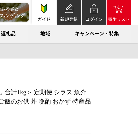
ガイド
新規登録
ログイン
寄附リスト
返礼品
地域
キャンペーン・特集
合計1kg＞ 定期便 シラス 魚介
 ご飯のお供 丼 晩酌 おかず 特産品