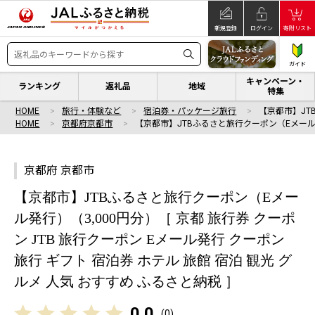
新規登録
ログイン
寄附リスト
ガイド
キャンペーン・
ランキング
返礼品
地域
特集
HOME
旅行・体験など
宿泊券・パッケージ旅行
【京都市】JT
HOME
京都府京都市
【京都市】JTBふるさと旅行クーポン（Eメー
京都府 京都市
【京都市】JTBふるさと旅行クーポン（Eメー
ル発行）（3,000円分）［ 京都 旅行券 クーポ
ン JTB 旅行クーポン Eメール発行 クーポン
旅行 ギフト 宿泊券 ホテル 旅館 宿泊 観光 グ
ルメ 人気 おすすめ ふるさと納税 ］
0.0
(
0
)