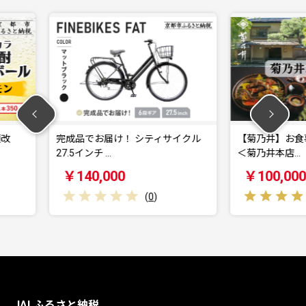
 シティサイクル
【菊乃井】お食事券 30,000円分
【フ
＜菊乃井本店…
ュー
￥100,000
￥6
(
0
)
(
2
)
JALふるさと納税