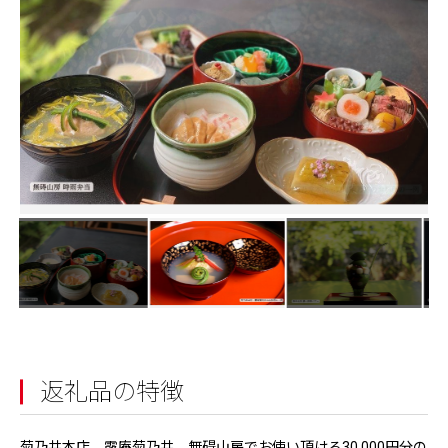
返礼品の特徴
菊乃井本店、露庵菊乃井、無碍山房でお使い頂ける30,000円分の