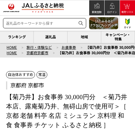
新規登録
ログイン
寄附リスト
ガイド
キャンペーン・
ランキング
返礼品
地域
特集
HOME
旅行・体験など
お食事券
【菊乃井】お食事券 30,00
HOME
京都府京都市
【菊乃井】お食事券 30,000円分 ＜菊乃井本
自治体おすすめ
常温
京都府 京都市
【菊乃井】お食事券 30,000円分 ＜菊乃井
本店、露庵菊乃井、無碍山房で使用可＞［
京都 老舗 料亭 名店 ミシュラン 京料理 和
食 食事券 チケット ふるさと納税 ］