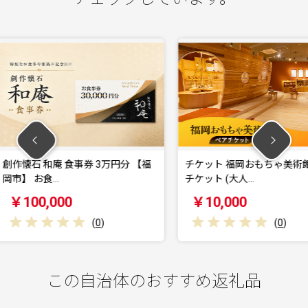
3万円分 【福
チケット 福岡おもちゃ美術館 ペア
青森カン
チケット (大人…
券 30,0
￥10,000
￥100
0
)
(
0
)
この自治体のおすすめ返礼品