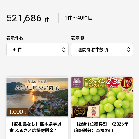
521,686
｜
1件〜40件目
件
表示件数
表示順
【返礼品なし】熊本県宇城
【総合1位獲得!!】〈2026年
市 ふるさと応援寄附金 1…
度配送分〉至福の山…