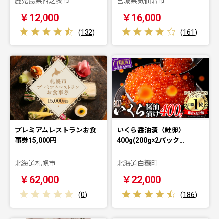
鹿児島県西之表市
宮城県気仙沼市
￥12,000
￥16,000
(
132
)
(
161
)
プレミアムレストランお食
いくら醤油漬（鮭卵）
事券15,000円
400g(200g×2パック…
北海道札幌市
北海道白糠町
￥62,000
￥22,000
(
0
)
(
186
)