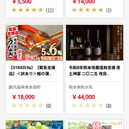
￥5,500
￥14,000
(
11
)
(
1
)
【0184359a】【緊急支援
令和8年熊本地震復興支援 産
品】＜訳あり＞鰻の蒲…
土神宴 二〇二五 改良…
鹿児島県東串良町
熊本県和水町
￥18,000
￥44,000
(
0
)
(
0
)