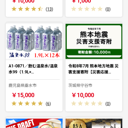
￥10,000
￥1,000
(
13
)
(
0
)
A1-0871／飲む温泉水/温泉
令和8年7月 熊本地方地震 災
水99（1.9L×…
害支援寄附【災害応援…
鹿児島県垂水市
茨城県守谷市
￥15,000
￥10,000
(
6
)
(
0
)