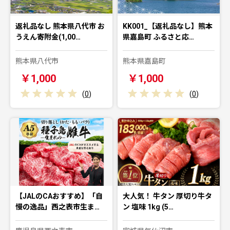
返礼品なし 熊本県八代市 お
KK001_【返礼品なし】熊本
うえん寄附金(1,00…
県嘉島町 ふるさと応…
熊本県八代市
熊本県嘉島町
￥1,000
￥1,000
(
0
)
(
0
)
【JALのCAおすすめ】「自
大人気！ 牛タン 厚切り牛タ
慢の逸品」西之表市生ま…
ン 塩味 1kg (5…