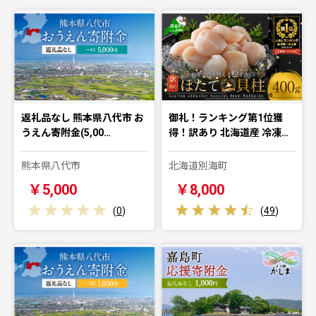
返礼品なし 熊本県八代市 お
御礼！ランキング第1位獲
うえん寄附金(5,00…
得！訳あり 北海道産 冷凍…
熊本県八代市
北海道別海町
￥5,000
￥8,000
(
0
)
(
49
)