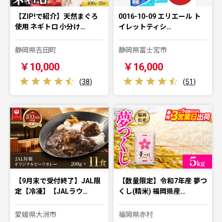
【ZIP!で紹介】天然まぐろ
0016-10-09 エリエール ト
使用 ネギトロ 小分け…
イレットティシ…
静岡県吉田町
静岡県富士宮市
￥10,000
￥16,000
(
38
)
(
51
)
【9月末で受付終了】JAL限
【数量限定】令和7年産 夢つ
定【冷凍】【JALラウ…
くし(精米) 福岡県産…
愛媛県大洲市
福岡県赤村