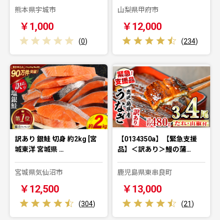
熊本県宇城市
山梨県甲府市
￥1,000
￥12,000
(
0
)
(
234
)
訳あり 銀鮭 切身 約2kg [宮
【0134350a】【緊急支援
城東洋 宮城県 …
品】＜訳あり＞鰻の蒲…
宮城県気仙沼市
鹿児島県東串良町
￥12,500
￥13,000
(
304
)
(
21
)