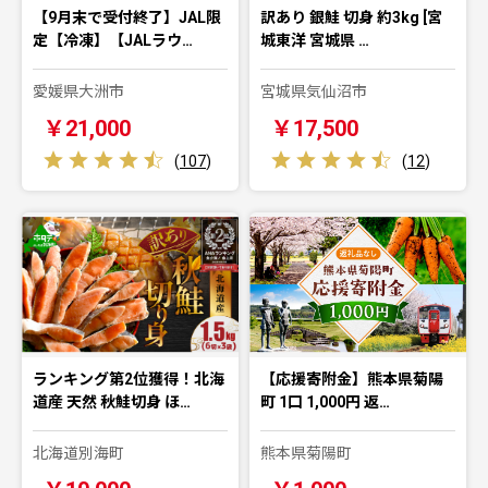
【9月末で受付終了】JAL限
訳あり 銀鮭 切身 約3kg [宮
定【冷凍】【JALラウ…
城東洋 宮城県 …
愛媛県大洲市
宮城県気仙沼市
￥21,000
￥17,500
(
107
)
(
12
)
ランキング第2位獲得！北海
【応援寄附金】熊本県菊陽
道産 天然 秋鮭切身 ほ…
町 1口 1,000円 返…
北海道別海町
熊本県菊陽町