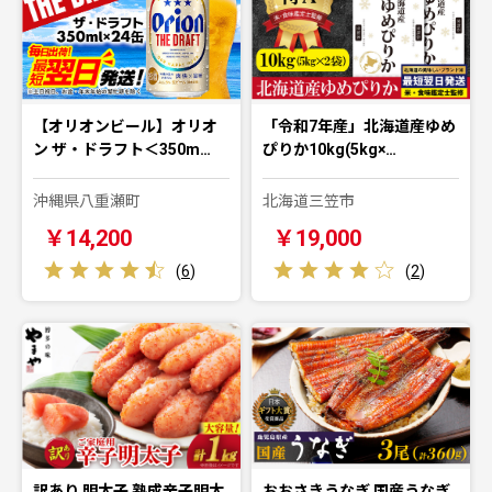
【オリオンビール】オリオ
「令和7年産」北海道産ゆめ
ン ザ・ドラフト＜350m…
ぴりか10kg(5kg×…
沖縄県八重瀬町
北海道三笠市
￥14,200
￥19,000
(
6
)
(
2
)
訳あり 明太子 熟成辛子明太
おおさきうなぎ 国産うなぎ