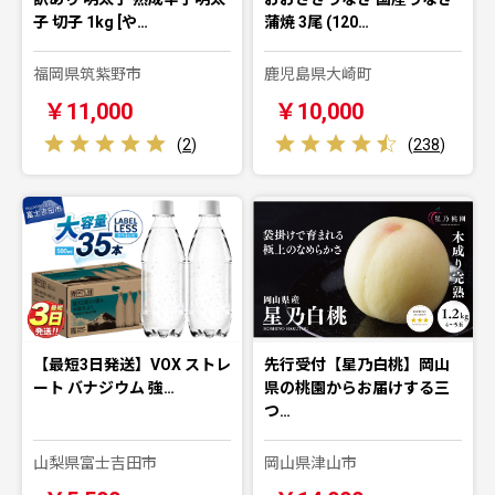
子 切子 1kg [や…
蒲焼 3尾 (120…
福岡県筑紫野市
鹿児島県大崎町
￥11,000
￥10,000
(
2
)
(
238
)
【最短3日発送】VOX ストレ
先行受付【星乃白桃】岡山
ート バナジウム 強…
県の桃園からお届けする三
つ…
山梨県富士吉田市
岡山県津山市