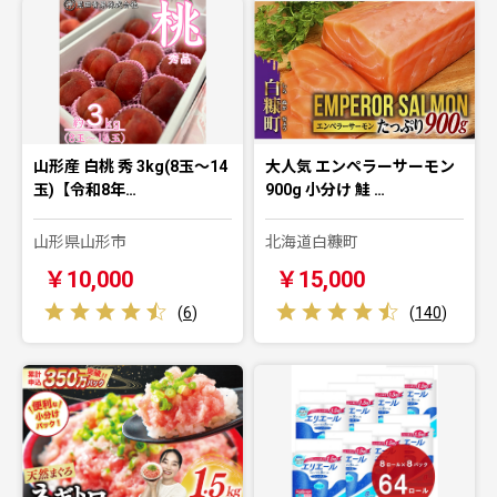
山形産 白桃 秀 3kg(8玉～14
大人気 エンペラーサーモン
玉)【令和8年…
900g 小分け 鮭 …
山形県山形市
北海道白糠町
￥10,000
￥15,000
(
6
)
(
140
)