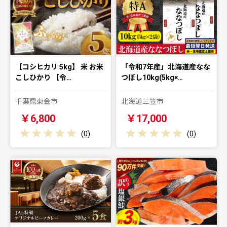
【コシヒカリ 5kg】 米 お米
「令和7年産」北海道産なな
こしひかり 【令…
つぼし10kg(5kg×…
千葉県東金市
北海道三笠市
￥6,800
￥17,000
(
0
)
(
0
)