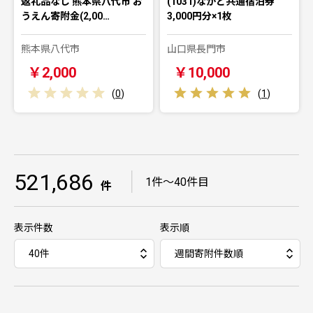
返礼品なし 熊本県八代市 お
(1031)ながと共通宿泊券
うえん寄附金(2,00…
3,000円分×1枚
熊本県八代市
山口県長門市
￥2,000
￥10,000
(
0
)
(
1
)
521,686
｜
1件～40件目
件
表示件数
表示順