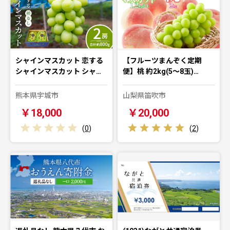
シャインマスカット 恋する
【フルーツまんぞく定期
シャインマスカット シャ…
便】桃 約2kg(5～8玉)…
熊本県宇城市
山梨県笛吹市
￥18,000
￥20,000
(
0
)
(
2
)