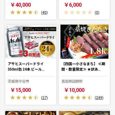
￥40,000
￥6,000
(
40
)
(
0
)
アサヒスーパードライ
【四国一小さなまち】 ≪期
350ml缶 24本 ビール…
間・数量限定≫ ★訳あ…
茨城県守谷市
高知県田野町
￥15,000
￥10,000
(
27
)
(
249
)