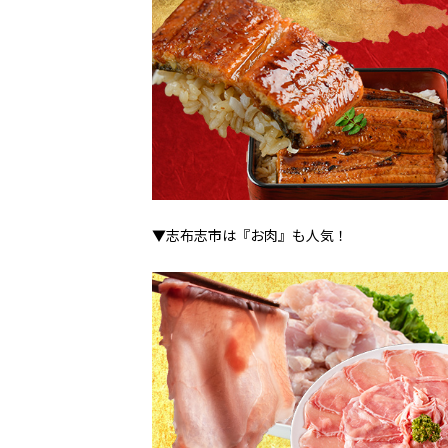
▼志布志市は『お肉』も人気！