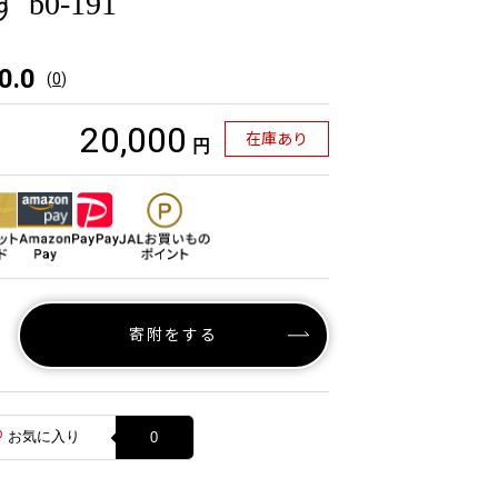
b0-191
0.0
(
0
)
20,000
在庫あり
円
寄附をする
お気に入り
0