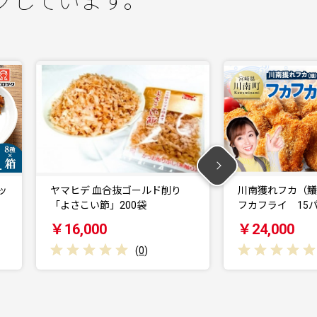
クしています。
川南獲れフカ（鱶）使用！フカ
川南獲れフカ（
フカフライ 15パック…
フカフライ 10
￥24,000
￥17,000
(
0
)