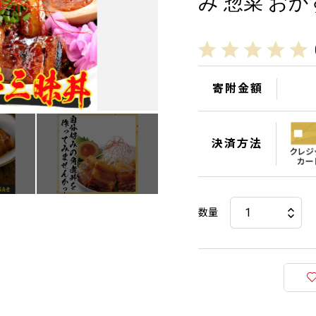
み 惣菜 おかず 
寄附金額
決済方法
数量