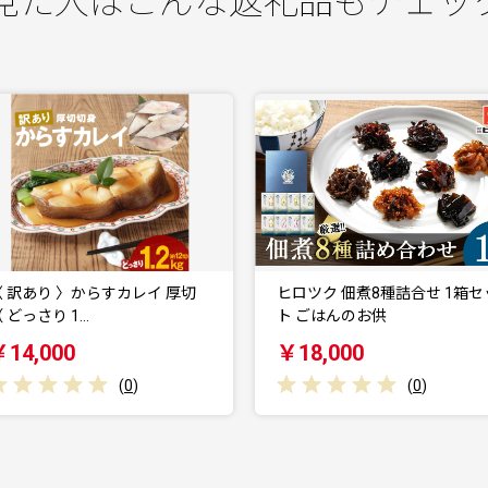
見た人はこんな返礼品もチェッ
ヒロツク 佃煮8種詰合せ 1箱セッ
ヤマヒデ 血合抜ゴールド削り
ト ごはんのお供
「よさこい節」200袋
￥18,000
￥16,000
(
0
)
(
0
)