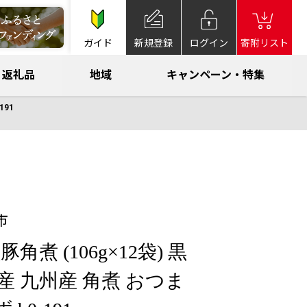
ガイド
新規登録
ログイン
寄附リスト
返礼品
地域
キャンペーン・特集
191
市
煮 (106g×12袋) 黒
国産 九州産 角煮 おつま