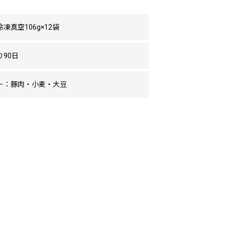
凍真空106g×12袋
90日
ー：豚肉・小麦・大豆