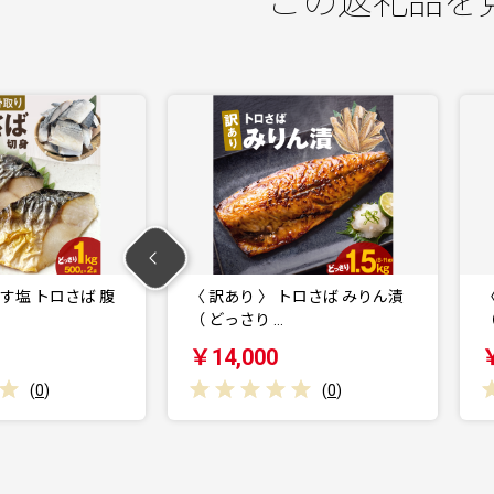
この返礼品を
 トロさば みりん漬
〈 訳あり 〉からすカレイ 厚切
（ どっさり 1…
￥14,000
(
0
)
(
0
)