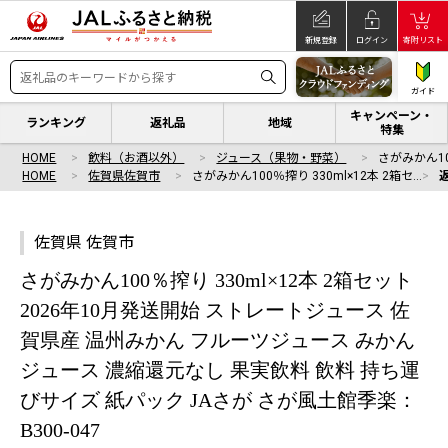
新規登録
ログイン
寄附リスト
ガイド
キャンペーン・
ランキング
返礼品
地域
特集
HOME
飲料（お酒以外）
ジュース（果物・野菜）
さがみかん10
HOME
佐賀県佐賀市
さがみかん100％搾り 330ml×12本 2箱セ…
佐賀県 佐賀市
さがみかん100％搾り 330ml×12本 2箱セット
2026年10月発送開始 ストレートジュース 佐
賀県産 温州みかん フルーツジュース みかん
ジュース 濃縮還元なし 果実飲料 飲料 持ち運
びサイズ 紙パック JAさが さが風土館季楽：
B300-047