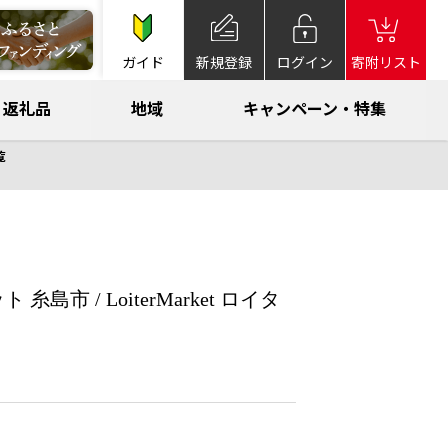
ガイド
新規登録
ログイン
寄附リスト
返礼品
地域
キャンペーン・特集
覧
市 / LoiterMarket ロイタ
]