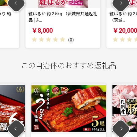
kg （茨城県共通返礼
紅はるか 約 2.5kg （3回 定期便 ）
紅はる
（茨城…
（茨
￥20,000
￥
(
0
)
(
0
)
この自治体のおすすめ返礼品