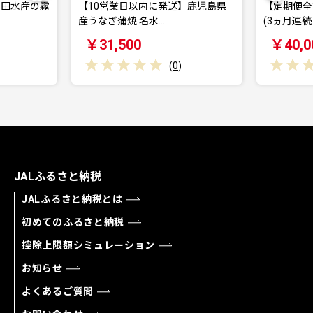
以内に発送】鹿児島県
【定期便全3回】九州産 豚肉定期便
 名水…
(3ヵ月連続・毎…
0
￥40,000
(
0
)
(
0
)
JALふるさと納税
JALふるさと納税とは
初めてのふるさと納税
控除上限額シミュレーション
お知らせ
よくあるご質問