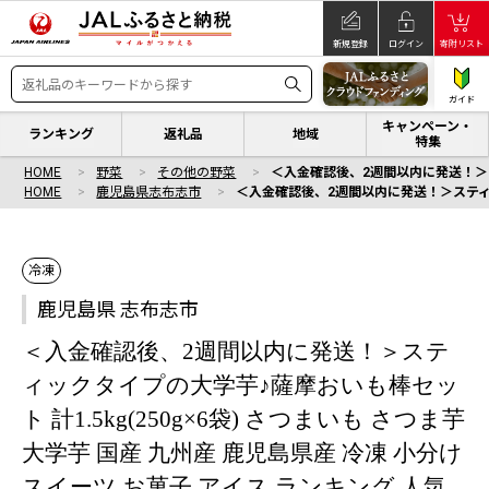
新規登録
ログイン
寄附リスト
ガイド
キャンペーン・
ランキング
返礼品
地域
特集
HOME
野菜
その他の野菜
＜入金確認後、2週間以内に発送！＞スティ
HOME
鹿児島県志布志市
＜入金確認後、2週間以内に発送！＞スティックタ
冷凍
鹿児島県 志布志市
＜入金確認後、2週間以内に発送！＞ステ
ィックタイプの大学芋♪薩摩おいも棒セッ
ト 計1.5kg(250g×6袋) さつまいも さつま芋
大学芋 国産 九州産 鹿児島県産 冷凍 小分け
スイーツ お菓子 アイス ランキング 人気