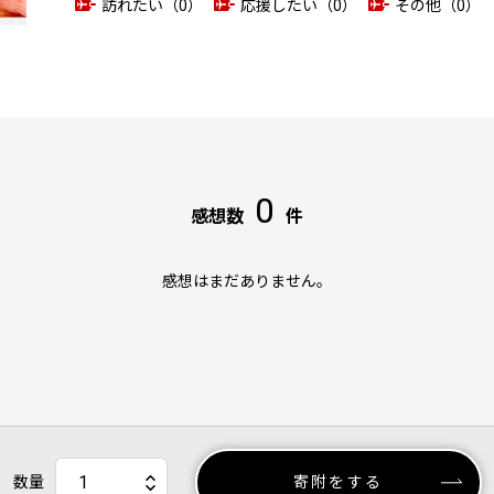
訪れたい（0）
応援したい（0）
その他（0）
0
感想数
件
感想はまだありません。
数量
寄附をする