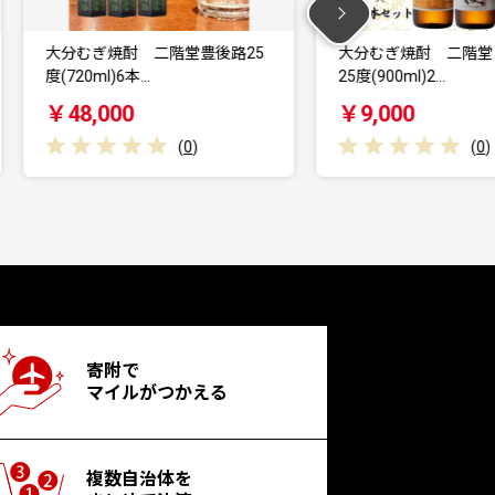
5
大分むぎ焼酎 二階堂と速津媛
【全国テレビで絶
25度(900ml)2…
ハンバーグ(5個セ
￥9,000
￥18,000
(
0
)
寄附で
マイルがつかえる
複数自治体を