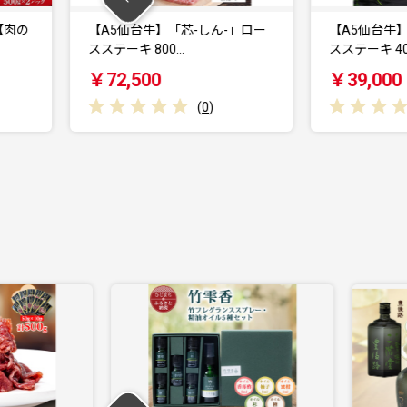
「芯-しん-」ロー
【A5仙台牛】「芯-しん-」ロー
0…
スステーキ 400…
ス
￥39,000
(
0
)
(
0
)