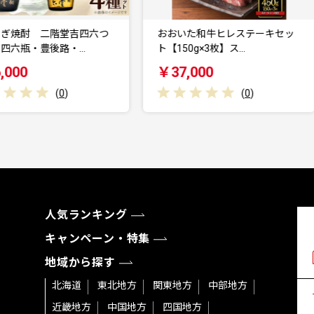
おおいた和牛ヒレステーキセッ
大分むぎ焼酎 二階堂豊後路2
【150g×3枚】ス…
度(720ml)6本…
￥37,000
￥48,000
(
0
)
(
0
)
人気ランキング
キャンペーン・特集
地域から探す
北海道
東北地方
関東地方
中部地方
近畿地方
中国地方
四国地方