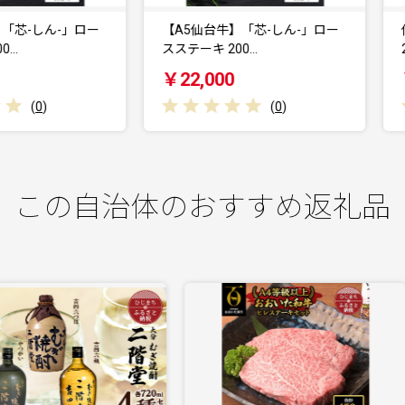
【A5仙台牛】「芯-しん-」ロー
仙台厚切り 牛タン
ステーキ 200…
2.0kg(500g×4) 本…
￥22,000
￥56,000
(
0
)
(
0
)
この自治体のおすすめ返礼品