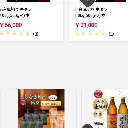
仙台厚切り 牛タン
仙台厚切り 牛タン 
1.0kg(500g×2) 本…
塩味 肉厚…
￥31,000
￥18,500
(
0
)