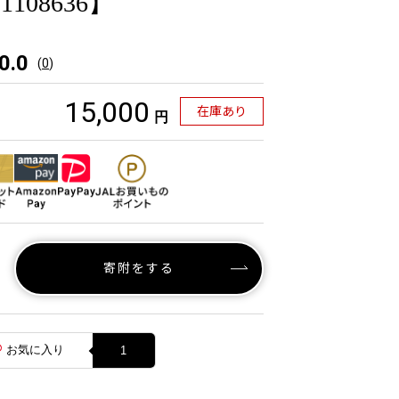
108636】
0.0
(
0
)
15,000
在庫あり
円
寄附をする
お気に入り
1