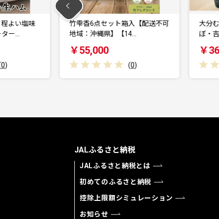
ット箱入【配送不可
大分むぎ焼酎 二階堂吉四六つ
【14…
ぼ・吉四六瓶・豊後路・…
ト
￥36,000
(
0
)
(
0
)
JALふるさと納税
JALふるさと納税とは
初めてのふるさと納税
控除上限額シミュレーション
お知らせ