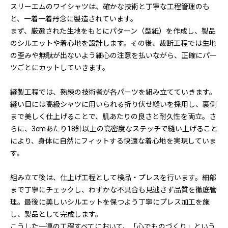
スリーエムのワイシャツは、確かな技術と丁寧な工程管理のも
と、一着一着丹念に製造されています。
まず、厳選された生地をもとにパターン（型紙）を作成し、製品
のシルエットや着心地を設計します。その後、裁断工程では生地
の歪みや無駄が出ないよう細心の注意を払いながら、正確にパー
ツごとにカットしていきます。
縫製工程では、熟練の技術者が各パーツを組み立てていきます。
縫い目には高級シャツに用いられる折り伏せ縫いを採用し、裏側
まで美しく仕上げることで、肌あたりの良さと耐久性を両立。さ
らに、3cmあたり18針以上の高密度なステッチで縫い上げること
により、身体に自然にフィットする快適な着心地を実現していま
す。
組み立て後は、仕上げ工程として検品・プレスを行います。細部
まで丁寧にチェックし、わずかな不具合も見逃さず品質を徹底管
理。最後に美しいシルエットを保つよう丁寧にプレス加工を施
し、製品として完成します。
こうした一連の工程すべてにおいて、「心でものづくり」という