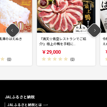
はえぬき
『満天☆青空レストランでご紹
令和7年産 
介!』極上の鴨を手軽に…
えぬき 精米
￥29,000
￥24,0
(
0
)
JALふるさと納税
JALふるさと納税とは