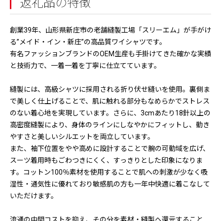
返礼品の特徴
創業39年、山形県新庄市の老舗縫製工場「スリーエム」が手がけ
る”メイド・イン・新庄”の高品質ワイシャツです。
有名ファッションブランドのOEM生産も手掛けてきた確かな実績
と技術力で、一着一着を丁寧に仕立てています。
縫製には、高級シャツに採用される折り伏せ縫いを使用。裏側ま
で美しく仕上げることで、肌に触れる部分もなめらかでストレス
のない着心地を実現しています。さらに、3cmあたり18針以上の
高密度縫製により、身体のラインにしなやかにフィットし、動き
やすさと美しいシルエットを両立しています。
また、袖下位置をやや高めに設計することで腕の可動域を広げ、
スーツ着用時もごわつきにくく、すっきりとした印象になりま
す。コットン100％素材を使用することで肌への刺激が少なく吸
湿性・通気性に優れており敏感肌の方も一年中快適に着こなして
いただけます。
流通の中間コストを抑え、その分を素材・縫製へ還元すること