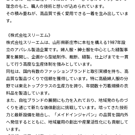
理念のもと、職人の技術と想いが込められています。
その積み重ねが、高品質で長く愛用できる一着を生み出していま
す。
《株式会社スリーエム》
株式会社スリーエムは、山形県新庄市に本社を構える1987年設
立のアパレル製造企業です。婦人服・紳士服を中心とした縫製事
業を展開し、企画から型紙制作、裁断、縫製、仕上げまでを一貫
して行う高度な生産体制を強みとしています。
同社は、国内有数のファッションブランドと取引実績を持ち、高
品質な製品づくりで信頼を獲得しています。特に高級婦人服の分
野では東北トップクラスの生産力を誇り、年間数十万着規模の衣
料品を製造しています。
また、自社ブランドの展開にも力を入れており、地域発のものづ
くりを通じて新たな価値創出に挑戦しています。培ってきた技術
力と最新設備を融合し、「メイドインジャパン」の品質を国内外
へ発信するとともに、地域雇用の創出や産業活性化にも貢献して
います。