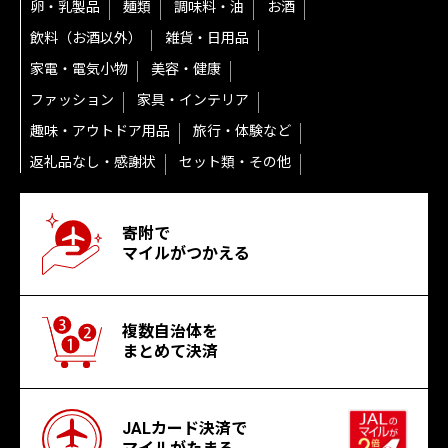
卵・乳製品
麺類
調味料・油
お酒
飲料（お酒以外）
雑貨・日用品
家電・電気小物
美容・健康
ファッション
家具・インテリア
趣味・アウトドア用品
旅行・体験など
返礼品なし・感謝状
セット類・その他
寄附で
マイルがつかえる
複数自治体を
まとめて決済
JALカード決済で