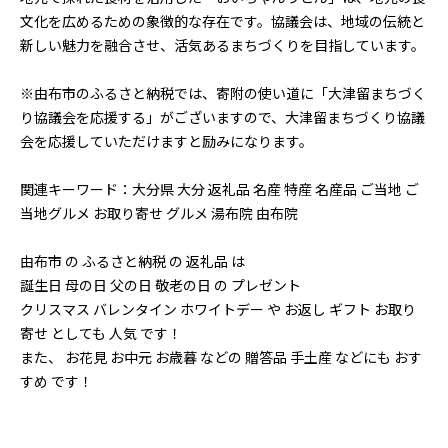
文化を広めるための象徴的な存在です。協議会は、地域の伝統と
新しい魅力を融合させ、活気あるまちづくりを目指しています。
※由布市のふるさと納税では、寄附の使い道に「大津留まちづく
り協議会を応援する」がございますので、大津留まちづくり協議
会を応援していただけますと励みになります。
関連キーワード：大分県 大分 返礼品 名産 特産 名産品 ご当地 ご
当地グルメ お取り寄せ グルメ 湯布院 由布院
由布市 の ふるさと納税 の 返礼品 は
誕生日 母の日 父の日 敬老の日 の プレゼント
クリスマス バレンタイン ホワイトデー や お返し ギフト お取り
寄せ としても 人気 です！
また、 お花見 お中元 お歳暮 などの 贈答品 手土産 などにも おす
すめ です！