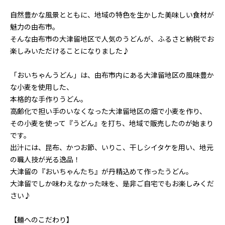
自然豊かな風景とともに、地域の特色を生かした美味しい食材が
魅力の由布市。
そんな由布市の大津留地区で人気のうどんが、ふるさと納税でお
楽しみいただけることになりました♪
「おいちゃんうどん」は、由布市内にある大津留地区の風味豊か
な小麦を使用した、
本格的な手作りうどん。
高齢化で担い手のいなくなった大津留地区の畑で小麦を作り、
その小麦を使って『うどん』を打ち、地域で販売したのが始まり
です。
出汁には、昆布、かつお節、いりこ、干しシイタケを用い、地元
の職人技が光る逸品！
大津留の『おいちゃんたち』が丹精込めて作ったうどん。
大津留でしか味わえなかった味を、是非ご自宅でもお楽しみくだ
さい♪
【麺へのこだわり】