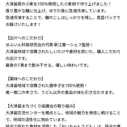
大津留産の小麦を100％使用した小麦粉で作り上げました！
香り豊かな麺に仕上げ、ゆでた後に急速冷凍しています。
急速冷凍することで、麺のこしはしっかりを残し、真空パックで
お届けいたします！
【出汁へのこだわり】
ゆふいん料理研究会の代表 新江憲一シェフ監修！
大津留地域で収穫されたしいたけや食材を用いた、職人こだわり
の出汁です。
最後の1滴まで飲み干せる、優しい味わいです。
【薬味へのこだわり】
大津留地域で収穫された唐辛子を100％使用！
唯一無二の辛さで、うどん以外の食品の味も引き立たせます。
【大津留まちづくり協議会の取り組み】
大津留交流センターを拠点とし、地域の魅力を発信し続けること
で、地域の活性化に努めています。
地元で採れた食材を活用した「おいちゃんうどん」は、地元の食