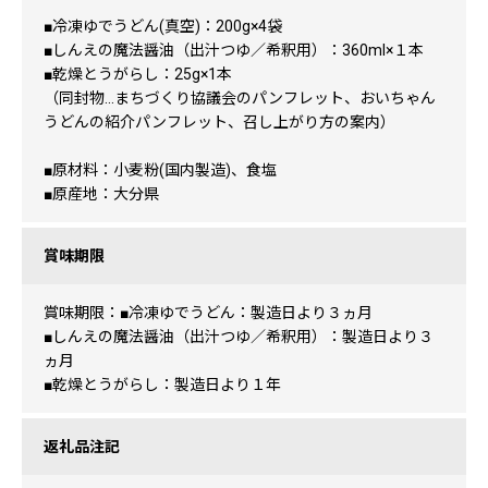
■冷凍ゆでうどん(真空)：200g×4袋
■しんえの魔法醤油（出汁つゆ／希釈用）：360ml×１本
■乾燥とうがらし：25g×1本
（同封物…まちづくり協議会のパンフレット、おいちゃん
うどんの紹介パンフレット、召し上がり方の案内）
■原材料：小麦粉(国内製造)、食塩
■原産地：大分県
賞味期限
賞味期限：■冷凍ゆでうどん：製造日より３ヵ月
■しんえの魔法醤油（出汁つゆ／希釈用）：製造日より３
ヵ月
■乾燥とうがらし：製造日より１年
返礼品注記