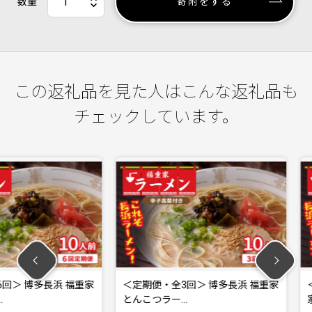
数量
寄附をする
この返礼品を見た人はこんな返礼品も
チェックしています。
長浜 福重家
＜定期便・全3回＞ 博多長浜 福重家
＜定期便・
とんこつラー…
家 とんこ