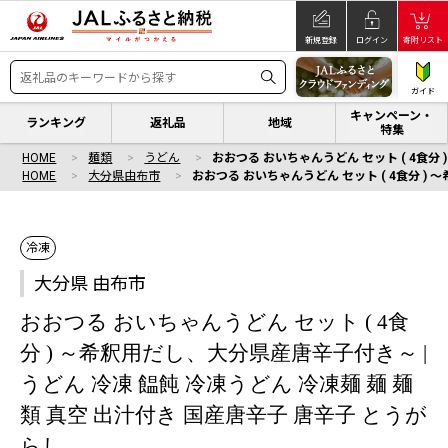
新規登録
ログイン
寄附リスト
ガイド
キャンペーン・
ランキング
返礼品
地域
特集
HOME
麺類
うどん
おおつる おいちゃんうどん セット ( 4食分
HOME
大分県由布市
おおつる おいちゃんうどん セット ( 4食分 )
冷凍
大分県 由布市
おおつる おいちゃんうどん セット ( 4食
分 ) ～希釈用だし、大分県産唐辛子付き～ |
うどん 冷凍 饂飩 冷凍うどん 冷凍麺 麺 麺
類 真空 出汁付き 国産唐辛子 唐辛子 とうが
らし