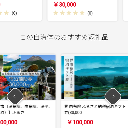
￥30,000
￥120,
(
0
)
この自治体のおすすめ返礼品
布院、湯平、
界 由布院 ふるさと納税宿泊ギフト
【大分県由布
券(30,000…
イナミック
￥100,000
￥100,