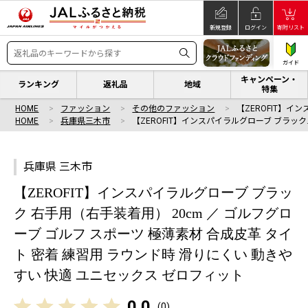
新規登録
ログイン
寄附リスト
ガイド
キャンペーン・
ランキング
返礼品
地域
特集
HOME
ファッション
その他のファッション
【ZEROFIT】イ
HOME
兵庫県三木市
【ZEROFIT】インスパイラルグローブ ブラック
兵庫県 三木市
【ZEROFIT】インスパイラルグローブ ブラッ
ク 右手用（右手装着用） 20cm ／ ゴルフグロ
ーブ ゴルフ スポーツ 極薄素材 合成皮革 タイ
ト 密着 練習用 ラウンド時 滑りにくい 動きや
すい 快適 ユニセックス ゼロフィット
0.0
(
0
)