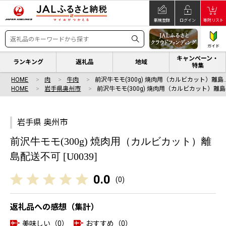
新規登録
ログイン
寄附リスト
ガイド
キャンペーン・
ランキング
返礼品
地域
特集
HOME
肉
牛肉
前沢牛モモ(300g) 焼肉用（カルビカット）離島
HOME
岩手県奥州市
前沢牛モモ(300g) 焼肉用（カルビカット）離島
岩手県 奥州市
前沢牛モモ(300g) 焼肉用（カルビカット）離
島配送不可 [U0039]
0.0
(
0
)
返礼品への感想（集計）
美味しい（0）
おすすめ（0）