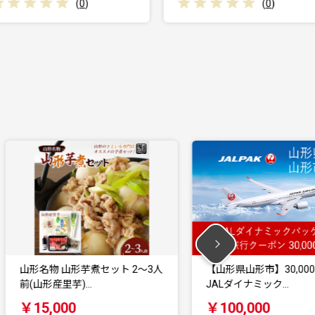
(
0
)
人
【山形県山形市】30,000円分
【山形県山形市】9,
JALダイナミック…
ダイナミックパ…
￥100,000
￥30,000