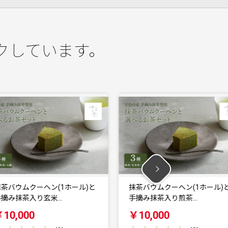
クしています。
と
抹茶バウムクーヘン(1ホール)と
京都府与謝野町に
手摘み抹茶入り煎茶…
マツを練り込んだ
￥10,000
￥13,000