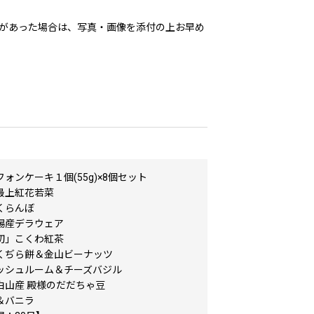
があった場合は、写真・画像を添付の上お早め
ォンケーキ１個(55g)×8個セット
最上紅花若菜
くらんぼ
賜産デラウェア
初」こくわ紅茶
くぢら餅＆金山ビーナッツ
ッシュルーム＆チーズバジル
白山産 殿様のだだちゃ豆
＆バニラ