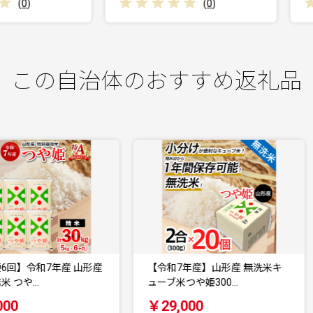
(
0
)
(
0
)
この自治体のおすすめ返礼品
【令和7年産】山形産 無洗米キ
山形名物 山形芋煮セット 2～3
ューブ米つや姫300…
前(山形産里芋)…
￥29,000
￥15,000