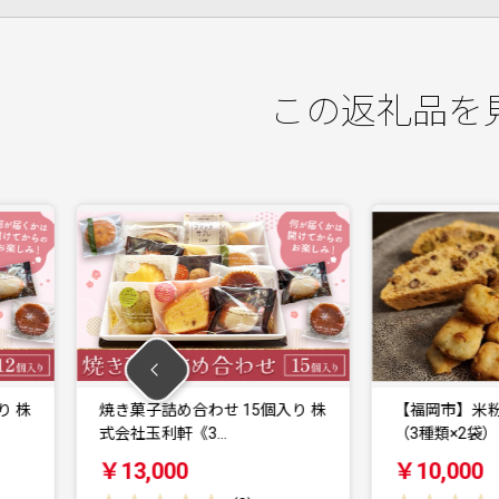
この返礼品を
わせ 15個入り 株
【福岡市】米粉の焼菓子セット
3…
（3種類×2袋）
￥10,000