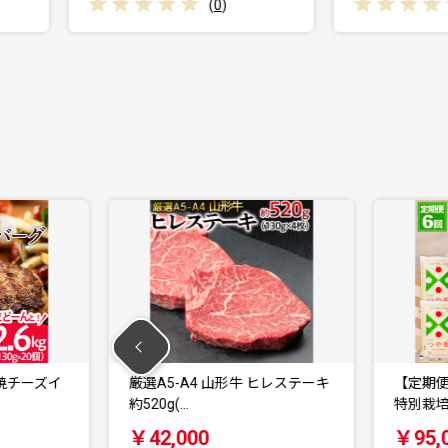
(
0
)
(
0
)
山形牛 ヒレステーキ
【定期便6回】令和7年産 山形産
特別栽培米 つや…
￥95,000