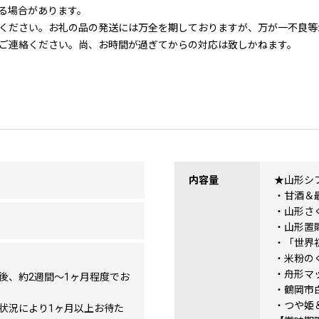
る場合があります。
ください。お礼の品の発送には万全を期しておりますが、万が一不良等
ご連絡ください。尚、お時間が過ぎてからの対応は致しかねます。
内容量
★山形シフ
・甘酒＆
・山形さ
・山形置
・「世界
・米粉の
・舟形マ
後、約2週間～1ヶ月程度でお
・鶴岡市
・つや姫
状況により1ヶ月以上お待た