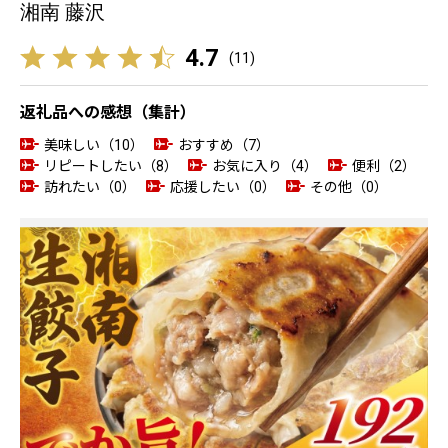
湘南 藤沢
4.7
(
11
)
返礼品への感想（集計）
美味しい（10）
おすすめ（7）
リピートしたい（8）
お気に入り（4）
便利（2）
訪れたい（0）
応援したい（0）
その他（0）