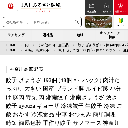
新規登録
ログイン
寄附リスト
ガイド
キャンペーン・
ランキング
返礼品
地域
特集
HOME
肉
その他の肉・加工品
餃子 ぎょうざ 192個 (48個 × 4
HOME
神奈川県藤沢市
餃子 ぎょうざ 192個 (48個 × 4 パック…
返
神奈川県 藤沢市
餃子 ぎょうざ 192個 (48個 × 4 パック) 肉汁た
っぷり 大きい 国産 ブランド豚 ルイビ豚 小分
け 豚肉 野菜 肉 湘南餃子 湘南ぎょうざ 焼き
餃子 gyouza ギョーザ 冷凍餃子 生餃子 冷凍 ご
飯 おかず 冷凍食品 中華 おつまみ 簡単調理
時短 簡易包装 手作り餃子 サノフーズ 神奈川