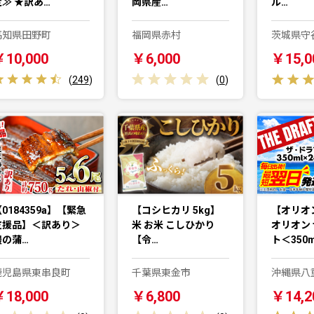
定≫ ★訳あ…
岡県産…
ル…
高知県田野町
福岡県赤村
茨城県守
￥10,000
￥6,000
￥15,0
(
249
)
(
0
)
0184359a】【緊急
【コシヒカリ 5kg】
【オリオ
支援品】＜訳あり＞
米 お米 こしひかり
オリオン
鰻の蒲…
【令…
ト＜350
鹿児島県東串良町
千葉県東金市
沖縄県八
￥18,000
￥6,800
￥14,2