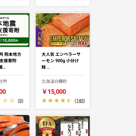
月 熊本地方
大人気 エンペラーサ
害支援寄附
ーモン 900g 小分け
援…
鮭 …
谷市
北海道白糠町
00
￥15,000
(
0
)
(
140
)