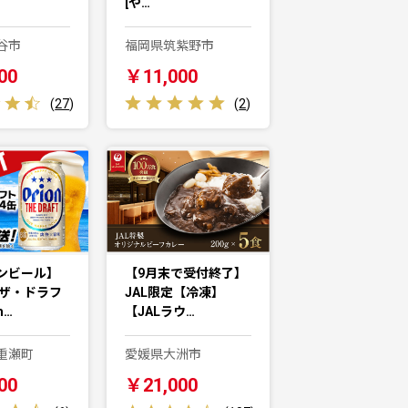
[や…
谷市
福岡県筑紫野市
00
￥11,000
(
27
)
(
2
)
ンビール】
【9月末で受付終了】
 ザ・ドラフ
JAL限定【冷凍】
m…
【JALラウ…
重瀬町
愛媛県大洲市
00
￥21,000