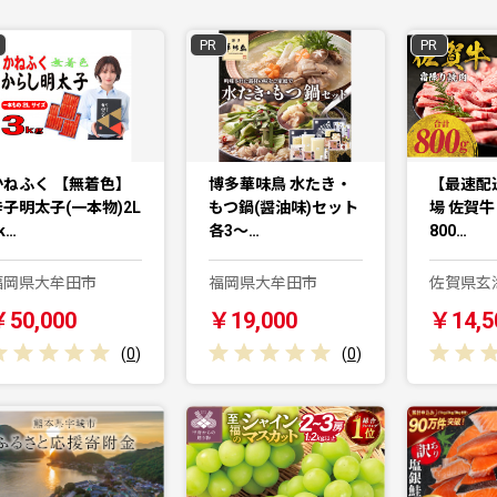
PR
PR
かねふく 【無着色】
博多華味鳥 水たき・
【最速配
辛子明太子(一本物)2L
もつ鍋(醤油味)セット
場 佐賀牛
k…
各3〜…
800…
福岡県大牟田市
福岡県大牟田市
佐賀県玄
￥50,000
￥19,000
￥14,5
(
0
)
(
0
)