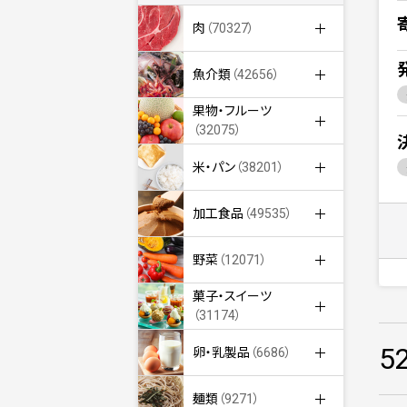
肉
（70327）
魚介類
（42656）
果物・フルーツ
（32075）
米・パン
（38201）
加工食品
（49535）
野菜
（12071）
菓子・スイーツ
（31174）
5
卵・乳製品
（6686）
麺類
（9271）