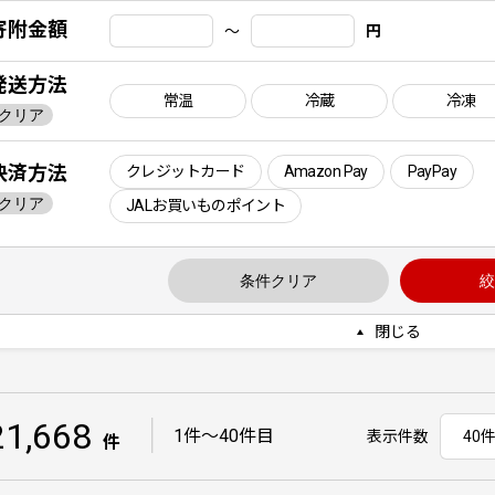
寄附金額
〜
円
発送方法
常温
冷蔵
冷凍
クリア
決済方法
クレジットカード
Amazon Pay
PayPay
クリア
JALお買いものポイント
条件クリア
絞
閉じる
21,668
｜
1件〜40件目
表示件数
件