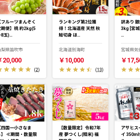
【フルーツまんぞく
ランキング第2位獲
訳あり 銀
期便】桃 約2kg(5
得！北海道産 天然 秋
3kg [宮
8玉)…
鮭切身 ほ…
…
山梨県笛吹市
北海道別海町
宮城県気
￥20,000
￥10,000
￥17,5
(
2
)
(
13
)
【四国一小さなま
【数量限定】令和7年
アサヒス
ち】 ≪期間・数量限
産 夢つくし(精米) 福
イ 350m