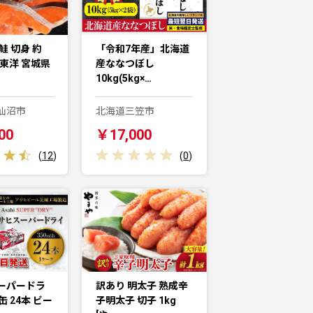
鮭 切身 約
「令和7年産」北海道
城東洋 宮城県
産ななつぼし
10kg(5kg×…
仙沼市
北海道三笠市
00
￥17,000
(
12
)
(
0
)
ーパードラ
訳あり 明太子 熟成辛
l缶 24本 ビー
子明太子 切子 1kg