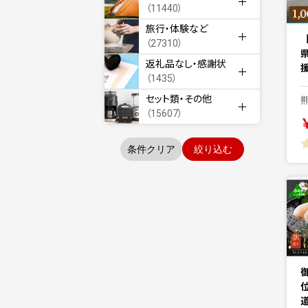
（11440）
旅行・体験など
（27310）
返礼品なし・感謝状
援
（1435）
セット類・その他
（15607）
条件クリア
絞り込む