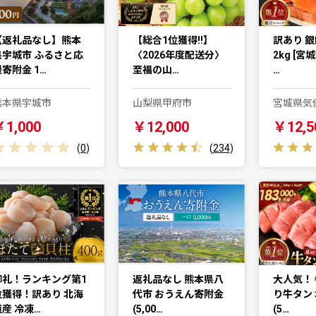
【返礼品なし】熊本
【総合1位獲得!!】
訳あり 銀
県宇城市 ふるさと応
〈2026年度配送分〉
2kg [宮
寄附金 1…
至福の山…
…
熊本県宇城市
山梨県甲府市
宮城県気
￥1,000
￥12,000
￥12,5
(
0
)
(
234
)
御礼！ランキング第1
返礼品なし 熊本県八
大人気！ 
位獲得！訳あり 北海
代市 おうえん寄附金
り牛タン 
道産 冷凍…
(5,00…
(5…