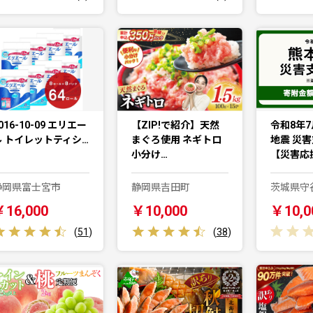
016-10-09 エリエー
【ZIP!で紹介】天然
令和8年7
ル トイレットティシ…
まぐろ使用 ネギトロ
地震 災
小分け…
【災害応
静岡県富士宮市
静岡県吉田町
茨城県守
￥16,000
￥10,000
￥10,0
(
51
)
(
38
)