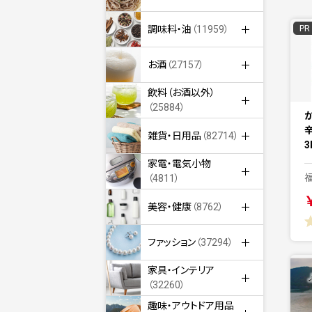
PR
調味料・油
（11959）
お酒
（27157）
飲料（お酒以外）
（25884）
雑貨・日用品
（82714）
3
家電・電気小物
（4811）
美容・健康
（8762）
ファッション
（37294）
家具・インテリア
（32260）
趣味・アウトドア用品