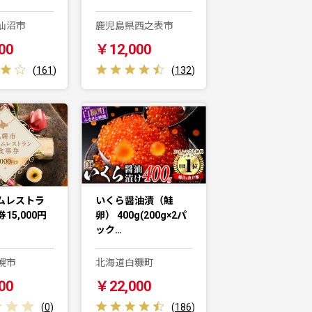
仙沼市
鹿児島県西之表市
00
￥12,000
(
161
)
(
132
)
ムレストラ
いくら醤油漬（鮭
15,000円
卵） 400g(200g×2パ
ック…
幌市
北海道白糠町
00
￥22,000
(
0
)
(
186
)