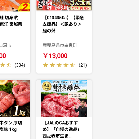
鮭 切身 約
【0134350a】【緊急
城東洋 宮城県
支援品】＜訳あり＞
鰻の蒲…
仙沼市
鹿児島県東串良町
00
￥13,000
(
304
)
(
21
)
牛タン 厚切
【JALのCAおすす
塩味 1kg
め】「自慢の逸品」
西之表市生ま…