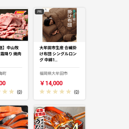
PR
送】中山牧
大牟田市生産 合繊掛
 霜降り 焼肉
け布団 シングルロン
グ 中綿1…
海町
福岡県大牟田市
00
￥14,000
(
0
)
(
0
)