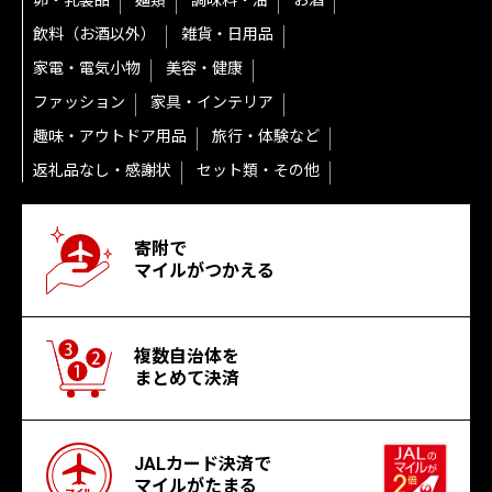
卵・乳製品
麺類
調味料・油
お酒
飲料（お酒以外）
雑貨・日用品
家電・電気小物
美容・健康
ファッション
家具・インテリア
趣味・アウトドア用品
旅行・体験など
返礼品なし・感謝状
セット類・その他
寄附で
マイルがつかえる
複数自治体を
まとめて決済
JALカード決済で
マイルがたまる