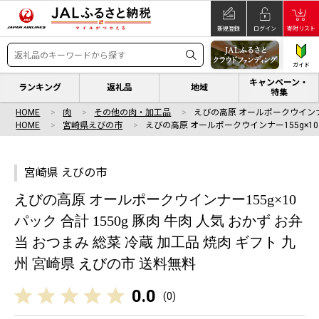
新規登録
ログイン
寄附リスト
ガイド
キャンペーン・
ランキング
返礼品
地域
特集
HOME
肉
その他の肉・加工品
えびの高原 オールポークウインナー
HOME
宮崎県えびの市
えびの高原 オールポークウインナー155g×1
宮崎県 えびの市
えびの高原 オールポークウインナー155g×10
パック 合計 1550g 豚肉 牛肉 人気 おかず お弁
当 おつまみ 総菜 冷蔵 加工品 焼肉 ギフト 九
州 宮崎県 えびの市 送料無料
0.0
(
0
)