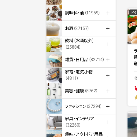
PR
調味料・油
（11959）
お酒
（27157）
飲料（お酒以外）
（25884）
雑貨・日用品
（82714）
道
家電・電気小物
（4811）
美容・健康
（8762）
ファッション
（37294）
家具・インテリア
（32260）
趣味・アウトドア用品