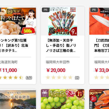
PR
PR
ランキング第1位獲
【無添加・天日干
【刀匠四
得！【訳あり】北海
し・手造り】脂ノリ
門】《刀
 ホタテ 5…
ノリさば三種の食…
本格包丁
北海道別海町
福岡県大牟田市
福岡県大
￥11,000
￥20,000
￥33,0
(
69
)
(
0
)