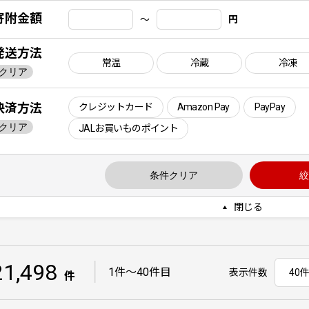
寄附金額
〜
円
発送方法
常温
冷蔵
冷凍
クリア
決済方法
クレジットカード
Amazon Pay
PayPay
クリア
JALお買いものポイント
条件クリア
絞
閉じる
21,498
｜
1件〜40件目
表示件数
件