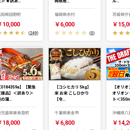
定≫ ★訳あ…
岡県産…
ル…
高知県田野町
福岡県赤村
茨城県守
￥10,000
￥6,000
￥15,0
(
249
)
(
0
)
0184359a】【緊急
【コシヒカリ 5kg】
【オリオ
支援品】＜訳あり＞
米 お米 こしひかり
オリオン
鰻の蒲…
【令…
ト＜350
鹿児島県東串良町
千葉県東金市
沖縄県八
￥18,000
￥6,800
￥14,2