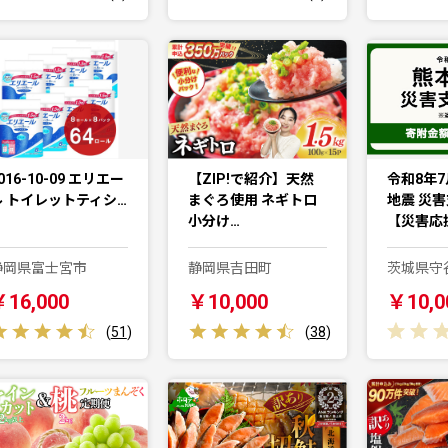
016-10-09 エリエー
【ZIP!で紹介】天然
令和8年7
ル トイレットティシ…
まぐろ使用 ネギトロ
地震 災
小分け…
【災害応
静岡県富士宮市
静岡県吉田町
茨城県守
￥16,000
￥10,000
￥10,0
(
51
)
(
38
)