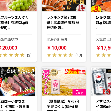
【フルーツまんぞく
ランキング第2位獲
訳あり 銀
期便】桃 約2kg(5
得！北海道産 天然 秋
3kg [宮
8玉)…
鮭切身 ほ…
…
山梨県笛吹市
北海道別海町
宮城県気
￥20,000
￥10,000
￥17,5
(
2
)
(
13
)
【四国一小さなま
【数量限定】令和7年
アサヒス
ち】 ≪期間・数量限
産 夢つくし(精米) 福
イ 350m