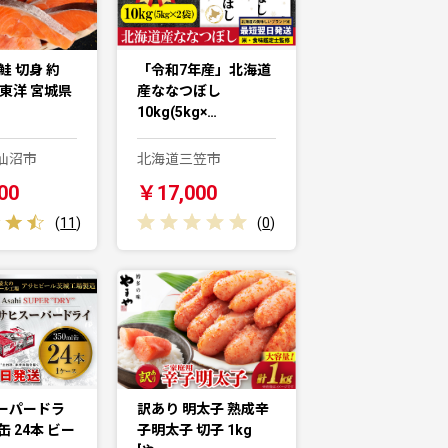
鮭 切身 約
「令和7年産」北海道
城東洋 宮城県
産ななつぼし
10kg(5kg×…
仙沼市
北海道三笠市
00
￥17,000
(
11
)
(
0
)
ーパードラ
訳あり 明太子 熟成辛
l缶 24本 ビー
子明太子 切子 1kg