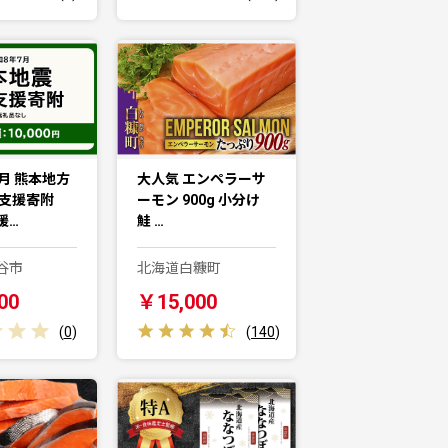
月 熊本地方
大人気 エンペラーサ
害支援寄附
ーモン 900g 小分け
援…
鮭 …
谷市
北海道白糠町
00
￥15,000
(
0
)
(
140
)