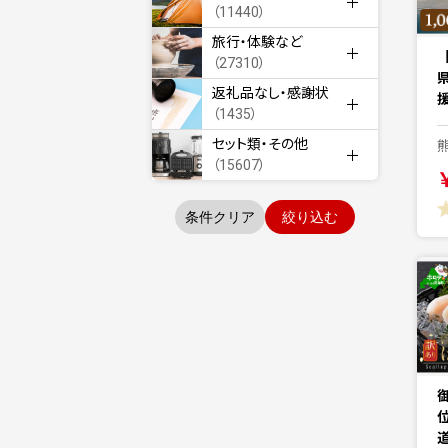
（11440）
旅行・体験など
（27310）
返礼品なし・感謝状
援
（1435）
セット類・その他
（15607）
条件クリア
絞り込む