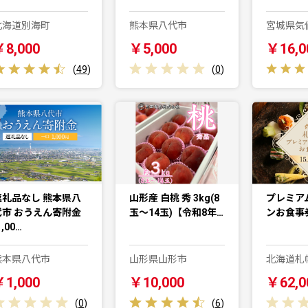
北海道別海町
熊本県八代市
宮城県気
￥8,000
￥5,000
￥16,0
(
49
)
(
0
)
返礼品なし 熊本県八
山形産 白桃 秀 3kg(8
プレミア
代市 おうえん寄附金
玉～14玉)【令和8年…
ンお食事券
1,00…
熊本県八代市
山形県山形市
北海道札
￥1,000
￥10,000
￥62,0
(
0
)
(
6
)