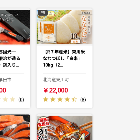
PR
郎國光一
【R７年産米】東川米
鍛冶が造る
ななつぼし「白米」
》鋼入り…
10kg（2…
牟田市
北海道東川町
00
￥22,000
(
0
)
(
8
)