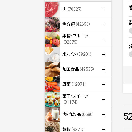
肉
（70327）
魚介類
（42656）
果物・フルーツ
（32075）
米・パン
（38201）
加工食品
（49535）
野菜
（12071）
菓子・スイーツ
（31174）
5
卵・乳製品
（6686）
麺類
（9271）