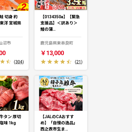
鮭 切身 約
【0134350a】【緊急
城東洋 宮城県
支援品】＜訳あり＞
鰻の蒲…
仙沼市
鹿児島県東串良町
00
￥13,000
(
304
)
(
21
)
牛タン 厚切
【JALのCAおすす
塩味 1kg
め】「自慢の逸品」
西之表市生ま…