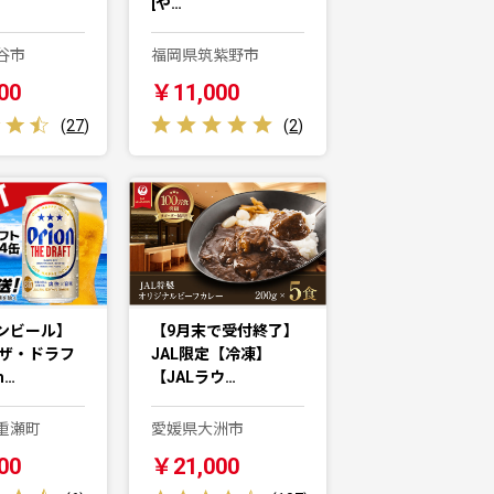
[や…
谷市
福岡県筑紫野市
00
￥11,000
(
27
)
(
2
)
ンビール】
【9月末で受付終了】
 ザ・ドラフ
JAL限定【冷凍】
m…
【JALラウ…
重瀬町
愛媛県大洲市
00
￥21,000