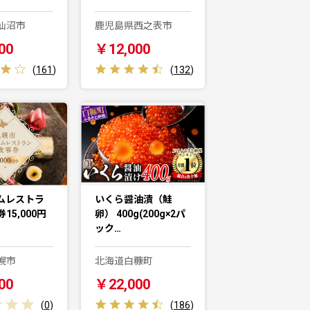
仙沼市
鹿児島県西之表市
00
￥12,000
(
161
)
(
132
)
ムレストラ
いくら醤油漬（鮭
15,000円
卵） 400g(200g×2パ
ック…
幌市
北海道白糠町
00
￥22,000
(
0
)
(
186
)