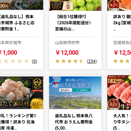
【返礼品なし】熊本
【総合1位獲得!!】
訳あり 銀
県宇城市 ふるさと応
〈2026年度配送分〉
2kg [宮
寄附金 1…
至福の山…
…
熊本県宇城市
山梨県甲府市
宮城県気
￥1,000
￥12,000
￥12,5
(
0
)
(
234
)
御礼！ランキング第1
返礼品なし 熊本県八
大人気！ 
位獲得！訳あり 北海
代市 おうえん寄附金
り牛タン 
道産 冷凍…
(5,00…
(5…