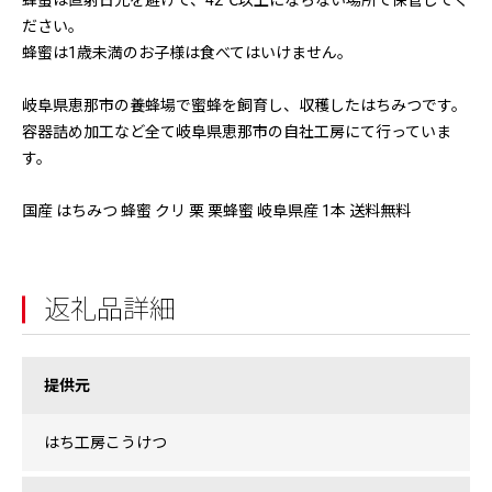
蜂蜜は直射日光を避けて、42℃以上にならない場所で保管してく
ださい。
蜂蜜は1歳未満のお子様は食べてはいけません。
岐阜県恵那市の養蜂場で蜜蜂を飼育し、収穫したはちみつです。
容器詰め加工など全て岐阜県恵那市の自社工房にて行っていま
す。
国産 はちみつ 蜂蜜 クリ 栗 栗蜂蜜 岐阜県産 1本 送料無料
返礼品詳細
提供元
はち工房こうけつ