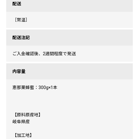
配送
［常温］
配送注記
ご入金確認後、2週間程度で発送
内容量
恵那栗蜂蜜：300g×1本
【原料原産地】
岐阜県産
【加工地】