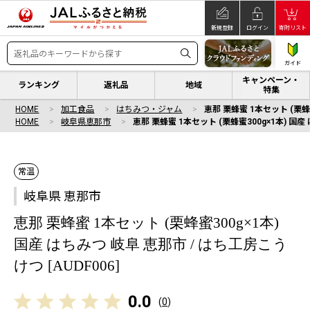
新規登録
ログイン
寄附リスト
ガイド
キャンペーン・
ランキング
返礼品
地域
特集
HOME
加工食品
はちみつ・ジャム
恵那 栗蜂蜜 1本セット (栗蜂蜜
HOME
岐阜県恵那市
恵那 栗蜂蜜 1本セット (栗蜂蜜300g×1本) 国産 
常温
岐阜県 恵那市
恵那 栗蜂蜜 1本セット (栗蜂蜜300g×1本)
国産 はちみつ 岐阜 恵那市 / はち工房こう
けつ [AUDF006]
0.0
(
0
)