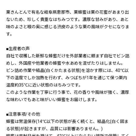
栗きんとんで有名な岐阜県恵那市、栗蜂蜜は栗の花蜜があまり出
ないため、珍しく貴重なはちみつです。濃厚な甘みがあり、あと
味のよさと喉の奥に感じる渋皮のような栗の風味がクセになりま
す。
■生産者の声
自社で収穫した新鮮な蜂蜜だけを外部業者に頼まず自社でビン詰
めし、外国産や他業者の蜂蜜や水あめを混ぜたりはしません。
ビン詰め作業や結晶(白くかたまる状態)を溶かす際には、40℃以
下の温度でしか加熱を行わず、みつばちが1年を通じて保つ巣内
温度約35℃に近い状態のはちみつです。
このような作業を丁寧に行う事で、花の香りや風味が強く、濃厚
な味わいでもあと味がいい蜂蜜をお届けします。
■注意事項/その他
蜂蜜は常温保存(14℃以下の状態が長く続くと、結晶化(白く固ま
る状態)が起きますが、品質には影響ありません。)