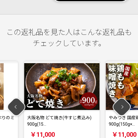
この返礼品を見た人はこんな返礼品も
チェックしています。
(牛すじ煮込み)
やみつき 国産鶏もも味噌焼き
栽培
900g(150g×…
肥料
￥11,000
￥