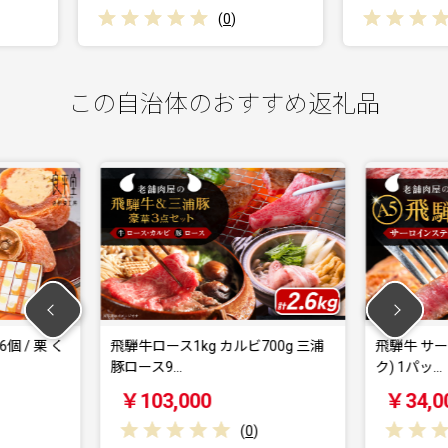
(
0
)
(
0
)
この自治体のおすすめ返礼品
g カルビ700g 三浦
飛騨牛 サーロインステーキ (A5ラン
ク) 1パッ…
00
￥34,000
(
0
)
(
0
)