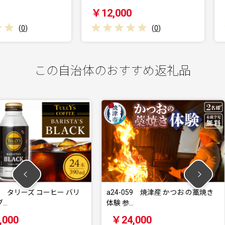
￥12,000
￥12,0
(
0
)
この自治体のおすすめ返礼品
コーヒー バリ
a24-059 焼津産 かつお の藁焼き
a19-04
体験 参…
￥24,000
￥19,