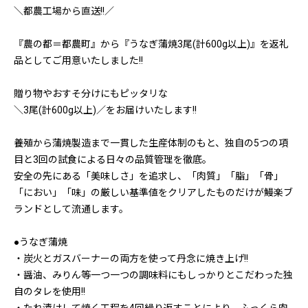
＼都農工場から直送!!／
『農の都＝都農町』から『うなぎ蒲焼3尾(計600g以上)』を返礼
品としてご用意いたしました!!
贈り物やおすそ分けにもピッタリな
＼3尾(計600g以上)／をお届けいたします!!
養殖から蒲焼製造まで一貫した生産体制のもと、独自の5つの項
目と3回の試食による日々の品質管理を徹底。
安全の先にある「美味しさ」を追求し、「肉質」「脂」「骨」
「におい」「味」の厳しい基準値をクリアしたものだけが鰻楽ブ
ランドとして流通します。
●うなぎ蒲焼
・炭火とガスバーナーの両方を使って丹念に焼き上げ!!
・醤油、みりん等一つ一つの調味料にもしっかりとこだわった独
自のタレを使用!!