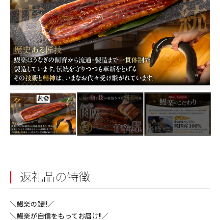
返礼品の特徴
＼鰻楽の鰻!!／
＼鰻楽が自信をもってお届け!!／