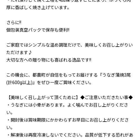
・たれ漬けして焼く工程を4回繰り返すことにより、ふっくら肉
厚に香ばしく焼き上げています。
さらに!!
個包装真空パックで保存も便利!!
ご家庭ではシンプルな温め調理だけで、美味しくお召し上がりい
ただけます♪
大切な方への贈り物にも喜ばれる逸品です!!
この機会に、都農町が自信をもってお届けする『うなぎ蒲焼3尾
(計600g以上)』をぜひ一度ご賞味ください。
【美味しく召し上がって頂くために】◆ご注意いただきたい事◆
・うなぎには小骨があります。よく噛んでお召し上がりくださ
い。
・開封後は賞味期限にかかわらずお早目にお召し上がりくださ
い。
・解凍後は再度冷凍しないでください。品質が低下する恐れがあ