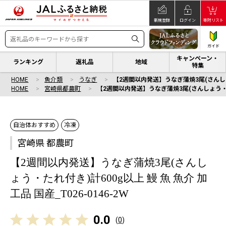
新規登録
ログイン
寄附リスト
ガイド
キャンペーン・
ランキング
返礼品
地域
特集
HOME
魚介類
うなぎ
【2週間以内発送】うなぎ蒲焼3尾(さんしょう・
HOME
宮崎県都農町
【2週間以内発送】うなぎ蒲焼3尾(さんしょう・たれ付
自治体おすすめ
冷凍
宮崎県 都農町
【2週間以内発送】うなぎ蒲焼3尾(さんし
ょう・たれ付き)計600g以上 鰻 魚 魚介 加
工品 国産_T026-0146-2W
0.0
(
0
)