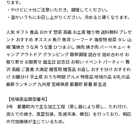
ります。
・やけどに十分ご注意いただき、調理してください。
・温かいうちにお召し上がりください。冷めると硬くなります。
人気 ギフト 食品 おかず 惣菜 高級 お土産 贈り物 送料無料 プレゼ
ント おすすめ オススメ 魚介 魚貝 シーフード 海産物 総菜 タレ 山
椒 蒲焼き うな丼 うな重 ひつまぶし 焼肉 焼き肉 バーベキュー キ
ャンプ アウトドア グランピング 簡単調理 詰合せ 詰め合わせ お
取り寄せ お取寄せ 誕生日 記念日 お祝い イベント パーティー 贅
沢 高級 ご褒美 大満足 贈答用 贈答品 お返し おすそ分け おすそわ
け お裾分け 手土産 おうち時間 グルメ 特産品 地域の品 お礼の品
最新ランキング 九州産 宮崎県産 都農町 新着 新生活
【地場産品類型番号】
3号 都農町内で主な加工工程（蒸し器により蒸し、たれ付け、
炭火での焼き、真空包装、急速冷凍、梱包）を行っており、相応
の付加価値が生じているため。