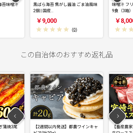
海苔味噌汁
黒ばら海苔 焦がし醤油 ごま油風味
味噌汁 フ
2個 | 国産…
9食（3箱）
￥9,000
￥8,00
(
0
)
この自治体のおすすめ返礼品
ぎ蒲焼3尾
【2週間以内発送】都農ワインキャ
【畜産農家
ビア(計20g) …
牛ロースス