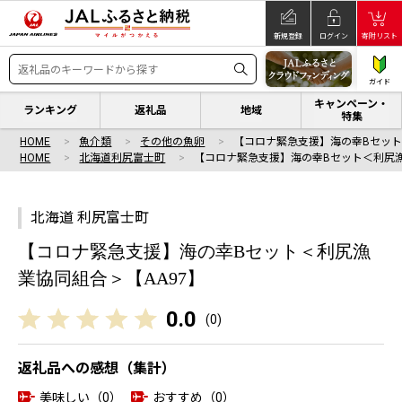
新規登録
ログイン
寄附リスト
ガイド
キャンペーン・
ランキング
返礼品
地域
特集
HOME
魚介類
その他の魚卵
【コロナ緊急支援】海の幸Bセッ
HOME
北海道利尻富士町
【コロナ緊急支援】海の幸Bセット＜利尻
北海道 利尻富士町
【コロナ緊急支援】海の幸Bセット＜利尻漁
業協同組合＞【AA97】
0.0
(
0
)
返礼品への感想（集計）
美味しい（0）
おすすめ（0）