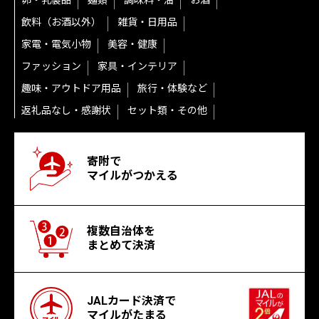
卵・乳製品
麺類
調味料・油
お酒
飲料（お酒以外）
雑貨・日用品
家電・電気小物
美容・健康
ファッション
家具・インテリア
趣味・アウトドア用品
旅行・体験など
返礼品なし・感謝状
セット類・その他
寄附で
マイルがつかえる
複数自治体を
まとめて決済
JALカード決済で
マイルがたまる