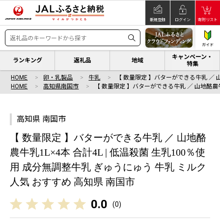
新規登録
ログイン
寄附リスト
ガイド
キャンペーン・
ランキング
返礼品
地域
特集
HOME
卵・乳製品
牛乳
【 数量限定 】バターができる牛乳 ／ 
HOME
高知県南国市
【 数量限定 】バターができる牛乳 ／ 山地酪農
高知県 南国市
【 数量限定 】バターができる牛乳 ／ 山地酪
農牛乳1L×4本 合計4L | 低温殺菌 生乳100％使
用 成分無調整牛乳 ぎゅうにゅう 牛乳 ミルク
人気 おすすめ 高知県 南国市
0.0
(
0
)