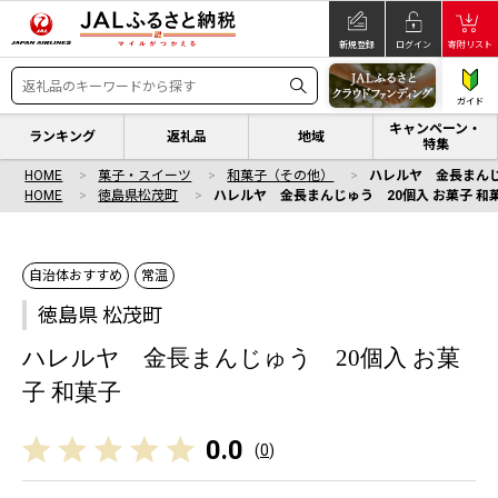
新規登録
ログイン
寄附リスト
ガイド
キャンペーン・
ランキング
返礼品
地域
特集
HOME
菓子・スイーツ
和菓子（その他）
ハレルヤ 金長まんじ
HOME
徳島県松茂町
ハレルヤ 金長まんじゅう 20個入 お菓子 和
自治体おすすめ
常温
徳島県 松茂町
ハレルヤ 金長まんじゅう 20個入 お菓
子 和菓子
0.0
(
0
)