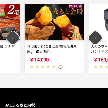
 ウナギ
さつまいも(なると金時)松茂町産
大人のワーキ
5kg 徳島 鳴門…
バンナイズ バ
￥14,000
￥160,00
(
0
)
JALふるさと納税