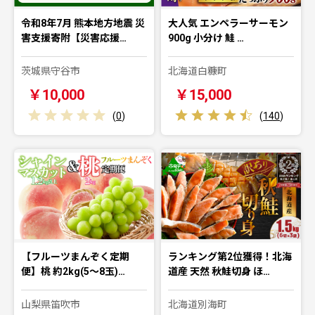
令和8年7月 熊本地方地震 災
大人気 エンペラーサーモン
害支援寄附【災害応援…
900g 小分け 鮭 …
茨城県守谷市
北海道白糠町
￥10,000
￥15,000
(
0
)
(
140
)
【フルーツまんぞく定期
ランキング第2位獲得！北海
便】桃 約2kg(5～8玉)…
道産 天然 秋鮭切身 ほ…
山梨県笛吹市
北海道別海町