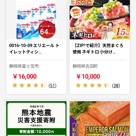
0016-10-09 エリエール ト
【ZIP!で紹介】天然まぐろ
イレットティシ…
使用 ネギトロ 小分け…
静岡県富士宮市
静岡県吉田町
￥16,000
￥10,000
(
51
)
(
38
)