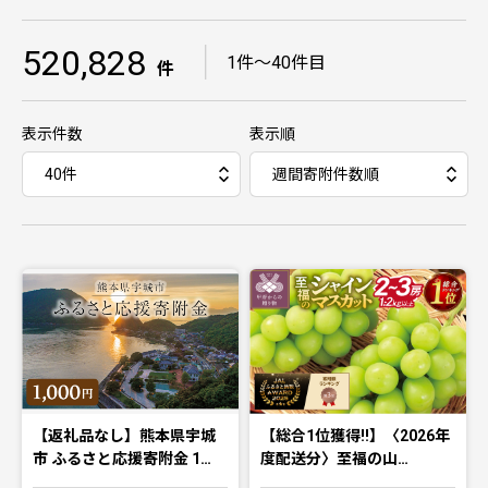
520,828
｜
1件〜40件目
件
表示件数
表示順
【返礼品なし】熊本県宇城
【総合1位獲得!!】〈2026年
市 ふるさと応援寄附金 1…
度配送分〉至福の山…