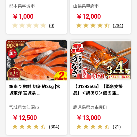
熊本県宇城市
山梨県甲府市
￥1,000
￥12,000
(
0
)
(
234
)
訳あり 銀鮭 切身 約2kg [宮
【0134350a】【緊急支援
城東洋 宮城県 …
品】＜訳あり＞鰻の蒲…
宮城県気仙沼市
鹿児島県東串良町
￥12,500
￥13,000
(
304
)
(
21
)