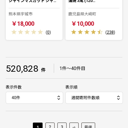
シャインマスカット シャ…
蒲焼 3尾 (120…
熊本県宇城市
鹿児島県大崎町
￥18,000
￥10,000
(
0
)
(
238
)
520,828
｜
1件～40件目
件
表示件数
表示順
2
3
最後
1