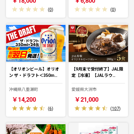
￥18,000
￥6,800
(
0
)
(
0
)
【オリオンビール】オリオ
【9月末で受付終了】JAL限
ン ザ・ドラフト＜350m…
定【冷凍】【JALラウ…
沖縄県八重瀬町
愛媛県大洲市
￥14,200
￥21,000
(
6
)
(
107
)