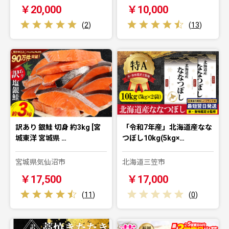
￥20,000
￥10,000
(
2
)
(
13
)
訳あり 銀鮭 切身 約3kg [宮
「令和7年産」北海道産なな
城東洋 宮城県 …
つぼし10kg(5kg×…
宮城県気仙沼市
北海道三笠市
￥17,500
￥17,000
(
11
)
(
0
)