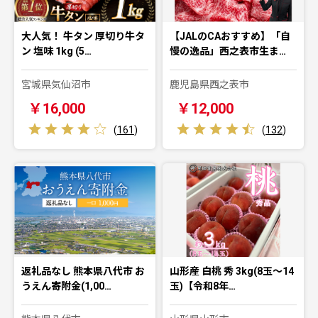
大人気！ 牛タン 厚切り牛タ
【JALのCAおすすめ】「自
ン 塩味 1kg (5…
慢の逸品」西之表市生ま…
宮城県気仙沼市
鹿児島県西之表市
￥16,000
￥12,000
(
161
)
(
132
)
返礼品なし 熊本県八代市 お
山形産 白桃 秀 3kg(8玉～14
うえん寄附金(1,00…
玉)【令和8年…