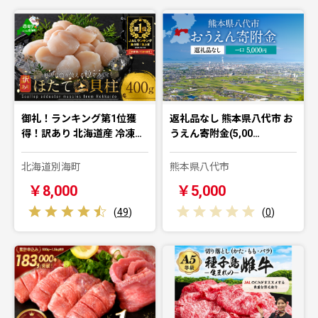
御礼！ランキング第1位獲
返礼品なし 熊本県八代市 お
得！訳あり 北海道産 冷凍…
うえん寄附金(5,00…
北海道別海町
熊本県八代市
￥8,000
￥5,000
(
49
)
(
0
)