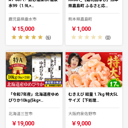
水99（1.9L×…
県嘉島町 ふるさと応…
鹿児島県垂水市
熊本県嘉島町
￥15,000
￥1,000
(
6
)
(
0
)
「令和7年産」北海道産ゆめ
むきえび 総量 1.7kg 特大5L
ぴりか10kg(5kg×…
サイズ【下処理…
北海道三笠市
大阪府泉佐野市
￥19,000
￥9,000