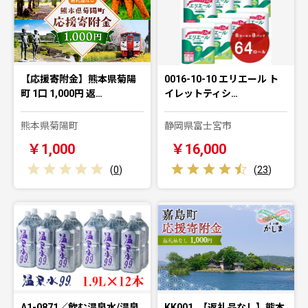
【応援寄附金】熊本県菊陽
0016-10-10 エリエール ト
町 1口 1,000円 返…
イレットティシ…
熊本県菊陽町
静岡県富士宮市
￥1,000
￥16,000
(
0
)
(
23
)
A1-0871／飲む温泉水/温泉
KK001_【返礼品なし】熊本