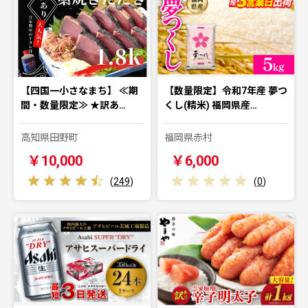
【四国一小さなまち】 ≪期
【数量限定】令和7年産 夢つ
間・数量限定≫ ★訳あ…
くし(精米) 福岡県産…
高知県田野町
福岡県赤村
￥10,000
￥6,000
(
249
)
(
0
)