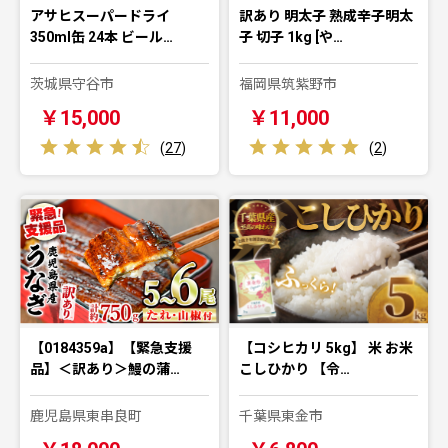
アサヒスーパードライ
訳あり 明太子 熟成辛子明太
350ml缶 24本 ビール…
子 切子 1kg [や…
茨城県守谷市
福岡県筑紫野市
￥15,000
￥11,000
(
27
)
(
2
)
【0184359a】【緊急支援
【コシヒカリ 5kg】 米 お米
品】＜訳あり＞鰻の蒲…
こしひかり 【令…
鹿児島県東串良町
千葉県東金市