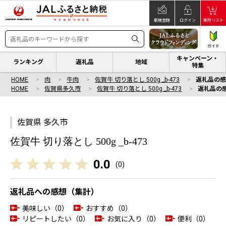
新規登録
ログイン
寄附リスト
ガイド
キャンペーン・
ランキング
返礼品
地域
特集
HOME
肉
牛肉
佐賀牛 切り落とし 500g _b-473
返礼品の
HOME
佐賀県多久市
佐賀牛 切り落とし 500g _b-473
返礼品の
佐賀県 多久市
佐賀牛 切り落とし 500g _b-473
0.0
(
0
)
返礼品への感想（集計）
美味しい（0）
おすすめ（0）
リピートしたい（0）
お気に入り（0）
便利（0）