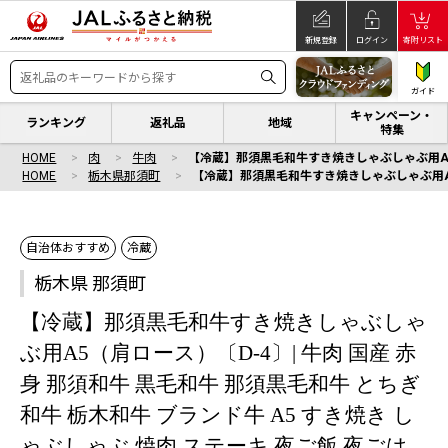
新規登録
ログイン
寄附リスト
ガイド
キャンペーン・
ランキング
返礼品
地域
特集
HOME
肉
牛肉
【冷蔵】那須黒毛和牛すき焼きしゃぶしゃぶ用A5（肩
HOME
栃木県那須町
【冷蔵】那須黒毛和牛すき焼きしゃぶしゃぶ用A5（肩
自治体おすすめ
冷蔵
栃木県 那須町
【冷蔵】那須黒毛和牛すき焼きしゃぶしゃ
ぶ用A5（肩ロース）〔D-4〕| 牛肉 国産 赤
身 那須和牛 黒毛和牛 那須黒毛和牛 とちぎ
和牛 栃木和牛 ブランド牛 A5 すき焼き し
ゃぶしゃぶ 焼肉 ステーキ 夜ご飯 夜ごは