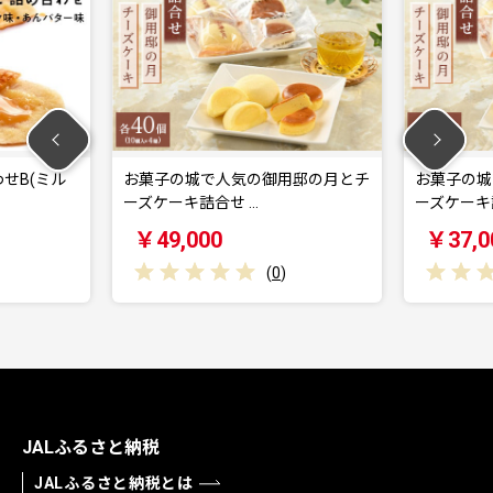
せB(ミル
お菓子の城で人気の御用邸の月とチ
お菓子の城
ーズケーキ詰合せ …
ーズケーキ詰
￥49,000
￥37,0
(
0
)
JALふるさと納税
JALふるさと納税とは