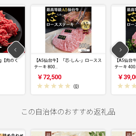
く
【A5仙台牛】「芯-しん-」ロースス
【A5仙台牛】「芯
テーキ 800…
テーキ 400…
￥72,500
￥39,000
(
0
)
この自治体のおすすめ返礼品