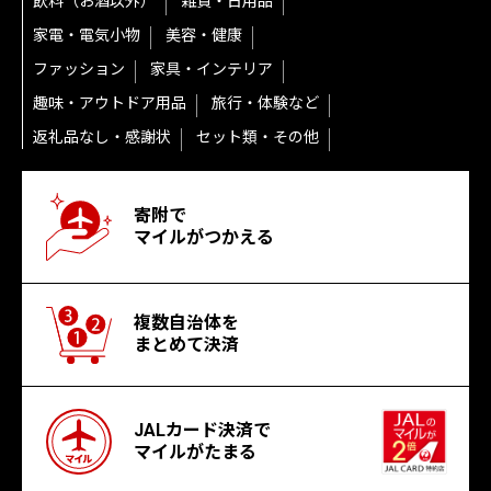
飲料（お酒以外）
雑貨・日用品
家電・電気小物
美容・健康
ファッション
家具・インテリア
趣味・アウトドア用品
旅行・体験など
返礼品なし・感謝状
セット類・その他
寄附で
マイルがつかえる
複数自治体を
まとめて決済
JALカード決済で
マイルがたまる