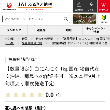
新規登録
ログイン
寄附リスト
ガイド
キャンペーン・
ランキング
返礼品
地域
特集
HOME
野菜
その他の野菜
【数量限定】白にんにく 1kg 国産 
HOME
福島県猪苗代町
【数量限定】白にんにく 1kg 国産 猪苗代産
福島県 猪苗代町
【数量限定】白にんにく 1kg 国産 猪苗代産
※沖縄、離島への配送不可 ※2025年9月上
旬頃より順次発送予定
0.0
(
0
)
返礼品への感想（集計）