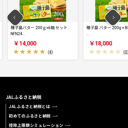
ｇ×6箱 セット
種子島 バター 200g × 8箱 NFN622
種子島 
…
バナナ 
￥18,000
￥18
(
4
)
(
0
)
JALふるさと納税
JALふるさと納税とは
初めてのふるさと納税
控除上限額シミュレーション