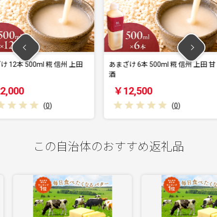
糀 信州 上田
あまざけ 6本 500ml 糀 信州 上田 甘
縁をむす
酒
￥12,500
￥13,
)
(
0
)
この自治体のおすすめ返礼品