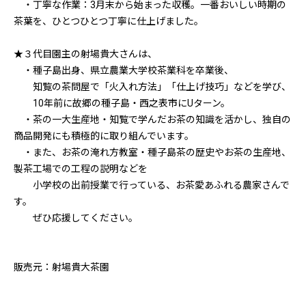
・丁寧な作業：3月末から始まった収穫。一番おいしい時期の
茶葉を、ひとつひとつ丁寧に仕上げました。
★３代目園主の射場貴大さんは、
・種子島出身、県立農業大学校茶業科を卒業後、
知覧の茶問屋で「火入れ方法」「仕上げ技巧」などを学び、
10年前に故郷の種子島・西之表市にUターン。
・茶の一大生産地・知覧で学んだお茶の知識を活かし、独自の
商品開発にも積極的に取り組んでいます。
・また、お茶の淹れ方教室・種子島茶の歴史やお茶の生産地、
製茶工場での工程の説明などを
小学校の出前授業で行っている、お茶愛あふれる農家さんで
す。
ぜひ応援してください。
販売元：射場貴大茶園