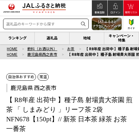
新規登録
ログイン
寄附リスト
ガイド
キャンペーン・
ランキング
返礼品
地域
特集
HOME
飲料（お酒以外）
お茶
【 R8年産 出荷中 】種子島 射場貴
HOME
鹿児島県西之表市
【 R8年産 出荷中 】種子島 射場貴大茶園 煎茶
自治体おすすめ
常温
鹿児島県 西之表市
【 R8年産 出荷中 】種子島 射場貴大茶園 煎
茶 「 しまみどり 」リーフ茶 2袋
NFN678【150pt】// 新茶 日本茶 緑茶 お茶
一番茶