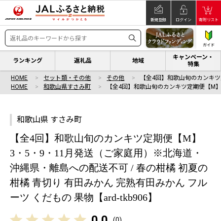
新規登録
ログイン
寄附リスト
ガイド
キャンペーン・
ランキング
返礼品
地域
特集
HOME
セット類・その他
その他
【全4回】和歌山旬のカンキツ
HOME
和歌山県すさみ町
【全4回】和歌山旬のカンキツ定期便【M】
和歌山県 すさみ町
【全4回】和歌山旬のカンキツ定期便【M】
3・5・9・11月発送（ご家庭用）※北海道・
沖縄県・離島への配送不可 / 春の柑橘 初夏の
柑橘 青切り 有田みかん 完熟有田みかん フル
ーツ くだもの 果物【ard-tkb906】
0.0
(
0
)