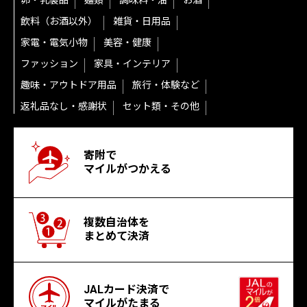
卵・乳製品
麺類
調味料・油
お酒
飲料（お酒以外）
雑貨・日用品
家電・電気小物
美容・健康
ファッション
家具・インテリア
趣味・アウトドア用品
旅行・体験など
返礼品なし・感謝状
セット類・その他
寄附で
マイルがつかえる
複数自治体を
まとめて決済
JALカード決済で
マイルがたまる