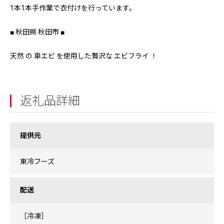
1本1本手作業で衣付けを行っています。
■ 秋田県 秋田市 ■
天然 の 車エビ を使用した贅沢な エビフライ ！
返礼品詳細
提供元
東冷フーズ
配送
［冷凍］