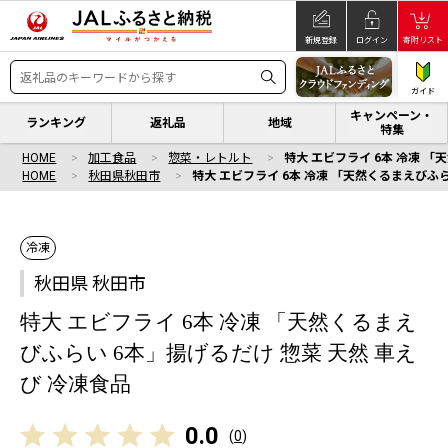
新規登録
ログイン
寄附リスト
ガイド
キャンペーン・
ランキング
返礼品
地域
特集
HOME
加工食品
惣菜・レトルト
特大 エビフライ 6本 冷凍 「
HOME
秋田県秋田市
特大 エビフライ 6本 冷凍 「天然くるまえびふら
冷凍
秋田県 秋田市
特大 エビフライ 6本 冷凍 「天然くるまえ
びふらい 6本」揚げるだけ 惣菜 天然 車え
び 冷凍食品
0.0
(
0
)