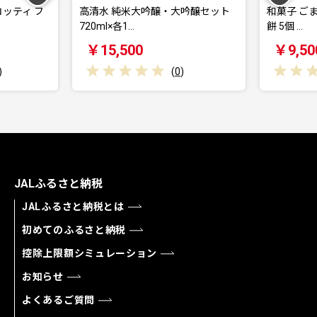
ッティ フ
高清水 純米大吟醸・大吟醸セット
和菓子 ごま
720ml×各1…
餅 5個 …
￥15,500
￥9,50
)
(
0
)
JALふるさと納税
JALふるさと納税とは
初めてのふるさと納税
控除上限額シミュレーション
お知らせ
よくあるご質問