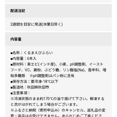
配送注記
2週間を目安に発送(休業日除く)
内容量
■名称：くるまえびふらい
■内容量：6本入
■原材料：車エビ(インド産)、小麦、pH調整剤、イースト
フード、V.C、澱粉、ぶどう糖、リン酸塩(Na)、香辛料、増
粘多糖類 ※pH調整剤はパン粉に含有
■保存方法：要冷凍-18℃以下
■製造地：秋田県秋田市
■注意事項：
※冷凍状態のまま約170℃の油で揚げて下さい。解凍する
と衣がはがれてしまう場合がございます。
※ふるさと納税（寄附申込み）のキャンセル、返礼品の変
更・返品はお受けできません。あらかじめご了承くださ