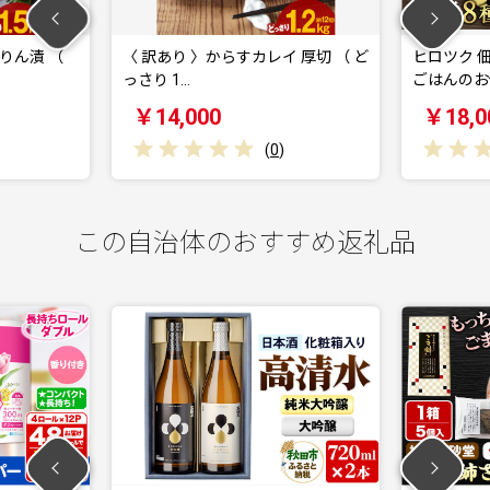
みりん漬 （
〈 訳あり 〉からすカレイ 厚切 （ ど
ヒロツク 
っさり 1…
ごはんのお
￥14,000
￥18,0
(
0
)
この自治体のおすすめ返礼品