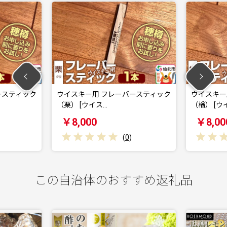
ウイスキー用 フレーバースティック
ウイスキー用 フレーバーステ
栗） [ウイス…
（楢） [ウイス…
￥8,000
￥8,000
(
0
)
(
0
)
この自治体のおすすめ返礼品