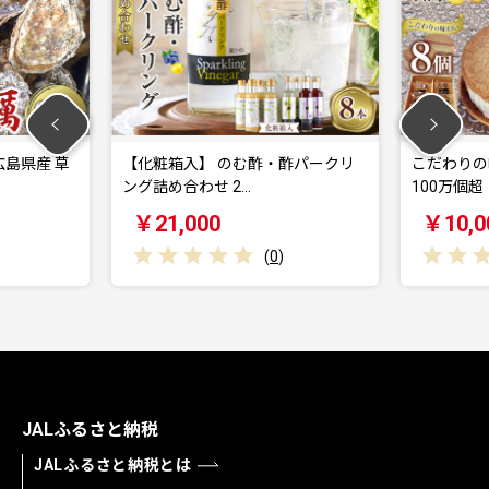
 草
【化粧箱入】 のむ酢・酢パークリ
こだわりの味わい
ング詰め合わせ 2…
100万個超！広島レ
￥21,000
￥10,000
(
0
)
JALふるさと納税
JALふるさと納税とは