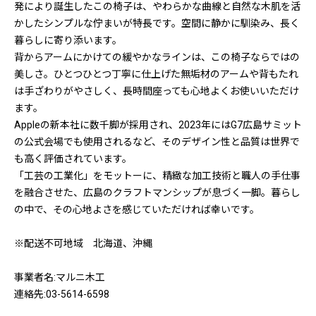
発により誕生したこの椅子は、やわらかな曲線と自然な木肌を活
かしたシンプルな佇まいが特長です。空間に静かに馴染み、長く
暮らしに寄り添います。
背からアームにかけての緩やかなラインは、この椅子ならではの
美しさ。ひとつひとつ丁寧に仕上げた無垢材のアームや背もたれ
は手ざわりがやさしく、長時間座っても心地よくお使いいただけ
ます。
Appleの新本社に数千脚が採用され、2023年にはG7広島サミット
の公式会場でも使用されるなど、そのデザイン性と品質は世界で
も高く評価されています。
「工芸の工業化」をモットーに、精緻な加工技術と職人の手仕事
を融合させた、広島のクラフトマンシップが息づく一脚。暮らし
の中で、その心地よさを感じていただければ幸いです。
※配送不可地域 北海道、沖縄
事業者名:マルニ木工
連絡先:03-5614-6598