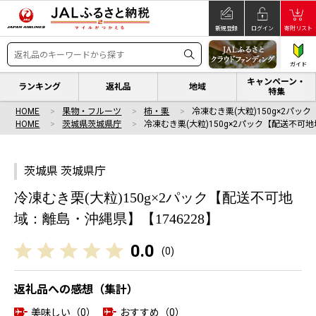
新規登録
ログイン
寄附リスト
ガイド
キャンペーン・
ランキング
返礼品
地域
特集
HOME
果物・フルーツ
柿・栗
冷凍むき栗(大粒)150g×2パッ
HOME
茨城県茨城県庁
冷凍むき栗(大粒)150g×2パック【配送不可地
茨城県 茨城県庁
冷凍むき栗(大粒)150g×2パック【配送不可地
域：離島・沖縄県】【1746228】
0.0
(
0
)
返礼品への感想（集計）
美味しい（0）
おすすめ（0）