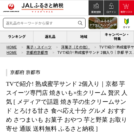
新規登録
ログイン
寄附リスト
ガイド
キャンペーン・
ランキング
返礼品
地域
特集
HOME
菓子・スイーツ
洋菓子（その他）
TVで紹介! 熟成蜜芋
HOME
京都府京都市
TVで紹介! 熟成蜜芋サンド 2個入り｜京都 芋ス
京都府 京都市
TVで紹介! 熟成蜜芋サンド 2個入り｜京都 芋
スイーツ専門店 焼きいも×生クリーム 贅沢 人
気 [ メディアで話題 焼き芋の生クリームサン
ド とろける甘さ 食べ応え十分 グルメ おすす
め さつまいも お菓子 おやつ 芋と野菜 お取り
寄せ 通販 送料無料 ふるさと納税 ]