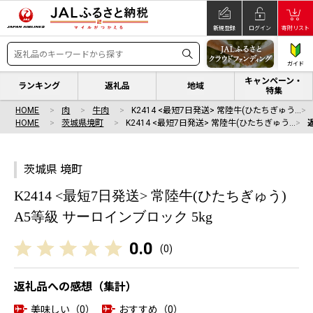
新規登録
ログイン
寄附リスト
ガイド
キャンペーン・
ランキング
返礼品
地域
特集
HOME
肉
牛肉
K2414 <最短7日発送> 常陸牛(ひたちぎゅう…
HOME
茨城県境町
K2414 <最短7日発送> 常陸牛(ひたちぎゅう…
茨城県 境町
K2414 <最短7日発送> 常陸牛(ひたちぎゅう)
A5等級 サーロインブロック 5kg
0.0
(
0
)
返礼品への感想（集計）
美味しい（0）
おすすめ（0）