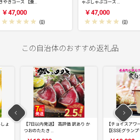
ゃぶしゃぶコース …
板焼コー
￥47,000
￥70,
0
)
(
0
)
この自治体のおすすめ返礼品
評価 訳あり か
【チョイスアワード大賞受賞】
【高
【ESSEグランプリ金…
2.5k