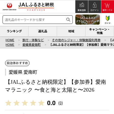
新規登録
ログイン
寄附リスト
ガイド
キャンペーン・
ランキング
返礼品
地域
特集
HOME
旅行・体験など
その他のレジャー・体験施設利用券
【
HOME
愛媛県愛南町
【JALふるさと納税限定】【参加券】愛南マラニ
自治体おすすめ
愛媛県 愛南町
【JALふるさと納税限定】【参加券】愛南
マラニック 〜食と海と太陽と〜2026
0.0
(
0
)