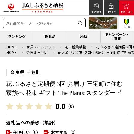
新規登録
ログイン
寄附リスト
ガイド
キャンペーン・
ランキング
返礼品
地域
特集
HOME
家具・インテリア
花・観葉植物
花 ふるさと定期便 3回
HOME
奈良県三宅町
花 ふるさと定期便 3回 お届け 三宅町に住む家
奈良県 三宅町
花 ふるさと定期便 3回 お届け 三宅町に住む
家族へ 花束 ギフト The Plants:スタンダード
0.0
(
0
)
返礼品への感想（集計）
美味しい（0）
おすすめ（0）