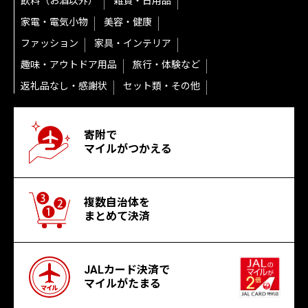
飲料（お酒以外）
雑貨・日用品
家電・電気小物
美容・健康
ファッション
家具・インテリア
趣味・アウトドア用品
旅行・体験など
返礼品なし・感謝状
セット類・その他
寄附で
マイルがつかえる
複数自治体を
まとめて決済
JALカード決済で
マイルがたまる