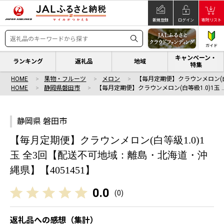
新規登録
ログイン
寄附リスト
ガイド
キャンペーン・
ランキング
返礼品
地域
特集
HOME
果物・フルーツ
メロン
【毎月定期便】クラウンメロン(白等
HOME
静岡県磐田市
【毎月定期便】クラウンメロン(白等級1.0)1玉 
静岡県 磐田市
【毎月定期便】クラウンメロン(白等級1.0)1
玉 全3回【配送不可地域：離島・北海道・沖
縄県】【4051451】
0.0
(
0
)
返礼品への感想（集計）