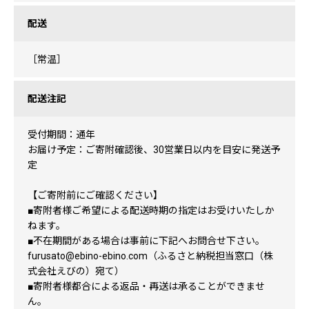
配送
［常温］
配送注記
受付期間：通年
お届け予定：ご寄附確認後、30営業日以内を目安に発送予
定
【ご寄附前にご確認ください】
■寄附者様ご希望による配送時期の指定はお受けいたしか
ねます。
■不在期間がある場合は事前に下記へお問合せ下さい。
furusato@ebino-ebino.com（ふるさと納税担当窓口（株
式会社えびの）宛て）
■寄附者様都合による返品・再送は承ることができませ
ん。