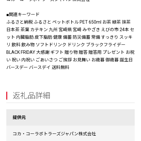
■関連キーワード
ふるさと納税 ふるさと ペットボトル PET 650ml お茶 緑茶 抹茶
日本茶 茶葉 カテキン 九州 宮崎県 宮崎 みやざき えびの市 24本 セ
ット 内臓脂肪 皮下脂肪 健康 備蓄 防災備蓄 常備 すっきり スッキ
リ 飲料 飲み物 ソフトドリンク ドリンク ブラックフライデー
BLACK FRIDAY 大感謝 ギフト 贈り物 贈答 贈答用 プレゼント お祝
い 祝い 内祝い ごあいさつ ご挨拶 お見舞い お歳暮 御歳暮 誕生日
バースデー バースデイ 送料無料
返礼品詳細
提供元
コカ・コーラボトラーズジャパン株式会社