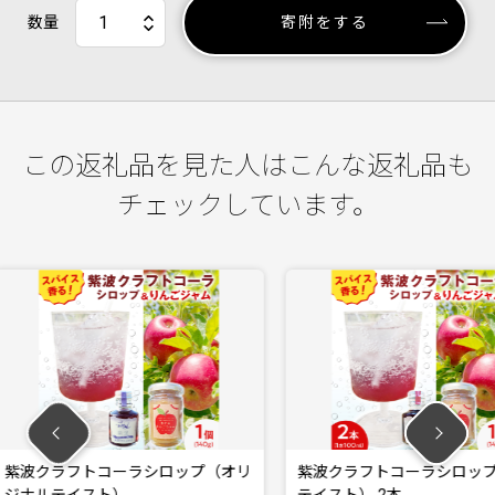
数量
寄附をする
この返礼品を見た人はこんな返礼品も
チェックしています。
ロップ（オリ
紫波クラフトコーラシロップ（黄昏
紫波クラ