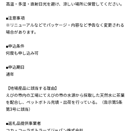
高温・多湿・直射日光を避け、涼しい場所に保管してください。
■注意事項
※リニューアルなどでパッケージ・内容など予告なく変更される
場合があります。
■申込条件
何度も申し込み可
■申込期日
通年
【地場産品に該当する理由】
えびの市内の工場にてえびの市の水源から採取した天然水に茶葉
を配合し、ペットボトル充填・出荷を行っている。（告示第5条
第3号に該当）
■返礼品提供事業者
コカ・コーラボトラーズジャパン株式会社