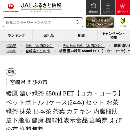
新規登録
ログイン
寄附リスト
ガイド
キャンペーン・
ランキング
返礼品
地域
特集
HOME
飲料（お酒以外）
その他の飲料（お酒以外）
綾鷹 濃い
HOME
宮崎県えびの市
綾鷹 濃い緑茶 650ml PET【コカ・コーラ】
常温
宮崎県 えびの市
綾鷹 濃い緑茶 650ml PET【コカ・コーラ】
ペットボトル 1ケース(24本) セット お茶
緑茶 抹茶 日本茶 茶葉 カテキン 内臓脂肪
皮下脂肪 健康 機能性表示食品 宮崎県 えび
の市 送料無料