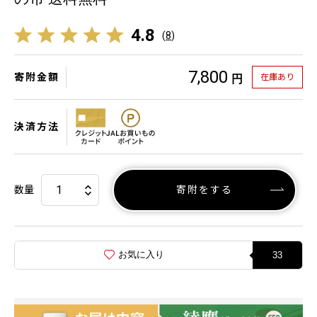
4.8
(
8
)
7,800
寄附金額
在庫あり
円
決済方法
数量
寄附をする
お気に入り
33