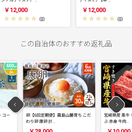
テイスト） 2本 …
まりテイス
￥12,000
￥12,
)
(
0
)
この自治体のおすすめ返礼品
島山麓育ち こだ
宮崎県産 黒牛 すき焼き しゃぶしゃ
えびの
ぶ 赤身 牛肉…
ー155
￥10,000
￥1