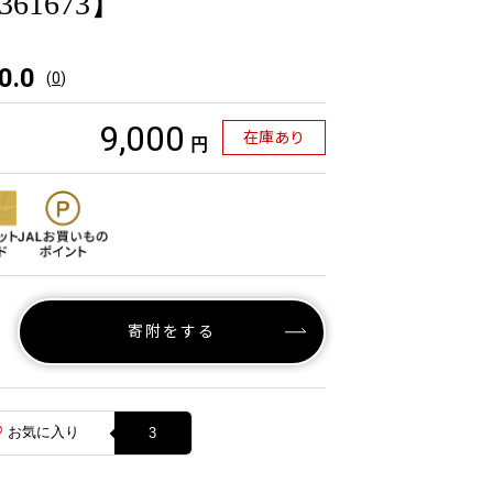
61673】
0.0
(
0
)
9,000
在庫あり
円
寄附をする
お気に入り
3