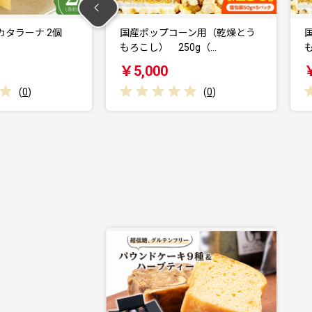
ップコーン用（乾燥とう
国産ポップコーン用（乾燥とう
） 250g（…
もろこし） 500g（…
00
￥6,000
(
0
)
(
0
)