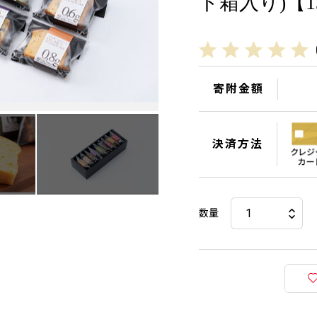
ト箱入り)【13
寄附金額
決済方法
数量