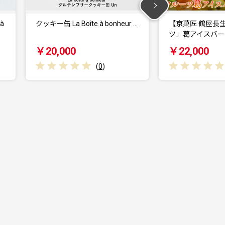
nheur …
【京菓匠 鶴屋長生】「フルー
【京菓匠 
ツ」葛アイスバー15個…
ツ」葛アイ
￥22,000
￥9,00
(
0
)