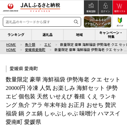
新規登録
ログイン
寄附リスト
ガイド
キャンペーン・
ランキング
返礼品
地域
特集
HOME
魚介類
エビ
数量限定 豪華 海鮮福袋 伊勢海老 クエ セット
HOME
愛媛県愛南町
数量限定 豪華 海鮮福袋 伊勢海老 クエ セット …
愛媛県 愛南町
数量限定 豪華 海鮮福袋 伊勢海老 クエ セット
20000円 冷凍 人気 お楽しみ 海鮮セット 伊勢
エビ 個包装 天然 いせえび 養殖 くえ ランキ
ング 魚介 アラ 年末年始 お正月 おせち 贅沢
福袋 鍋 クエ鍋 しゃぶしゃぶ 味噌汁 ハマスイ
愛南町 愛媛県