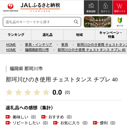
新規登録
ログイン
寄附リスト
ガイド
キャンペーン・
ランキング
返礼品
地域
特集
HOME
家具・インテリア
家具
那珂川ひのき使用 チェストタンス
HOME
福岡県那珂川市
那珂川ひのき使用 チェストタンス チプレ 40
福岡県 那珂川市
那珂川ひのき使用 チェストタンス チプレ 40
0.0
(
0
)
返礼品への感想（集計）
美味しい（0）
おすすめ（0）
リピートしたい（0）
お気に入り（0）
便利（0）